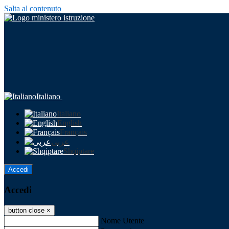
Salta al contenuto
Italiano
Italiano
English
Français
عربى
Shqiptare
Accedi
Accedi
button close
×
Nome Utente