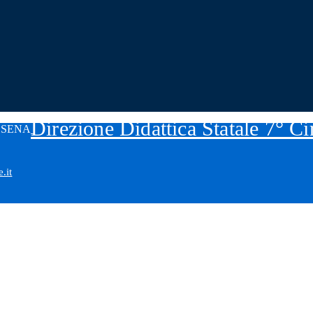
Direzione Didattica Statale 7° C
.it