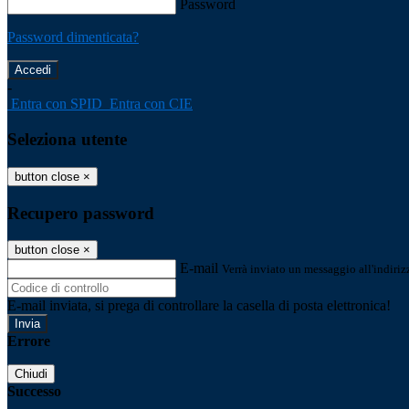
Password
Password dimenticata?
-
Entra con SPID
Entra con CIE
Seleziona utente
button close
×
Recupero password
button close
×
E-mail
Verrà inviato un messaggio all'indirizz
E-mail inviata, si prega di controllare la casella di posta elettronica!
Errore
Chiudi
Successo