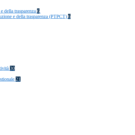
 e della trasparenza
6
rruzione e della trasparenza (PTPCT)
6
tività
30
stionale
21