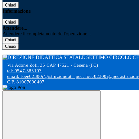
Chiudi
Informazione
Chiudi
Attendere...
Attendere il completamento dell'operazione...
Chiudi
Chiudi
Via Adone Zoli, 35 CAP 47521 - Cesena (FC)
tel: 0547-383193
email: foee02300r@istruzione.it - pec: foee02300r@pec.istruzione
C.F. 81007690407