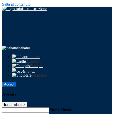
Salta al contenuto
Italiano
Italiano
English
Français
عربى
Shqiptare
Accedi
Accedi
button close
×
Nome Utente