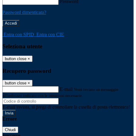
Password
Password dimenticata?
-
Entra con SPID
Entra con CIE
Seleziona utente
button close
×
Recupero password
button close
×
E-mail
Verrà inviato un messaggio
all'indirizzo indicato con le istruzioni necessarie.
E-mail inviata, si prega di controllare la casella di posta elettronica!
Errore
Chiudi
Successo