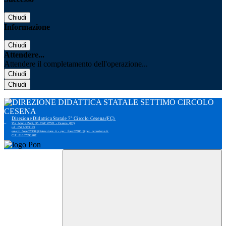
Chiudi
Informazione
Chiudi
Attendere...
Attendere il completamento dell'operazione...
Chiudi
Chiudi
Direzione Didattica Statale 7° Circolo Cesena (FC)
Via Adone Zoli, 35 CAP 47521 - Cesena (FC)
tel: 0547-383193
email: foee02300r@istruzione.it - pec: foee02300r@pec.istruzione.it
C.F. 81007690407