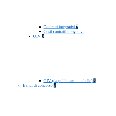
Contratti integrativi
7
Costi contratti integrativi
OIV
3
OIV (da pubblicare in tabelle)
3
Bandi di concorso
3