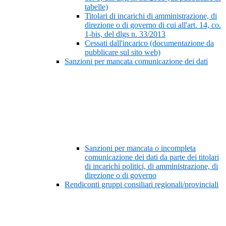
tabelle)
Titolari di incarichi di amministrazione, di
direzione o di governo di cui all'art. 14, co.
1-bis, del dlgs n. 33/2013
Cessati dall'incarico (documentazione da
pubblicare sul sito web)
Sanzioni per mancata comunicazione dei dati
Sanzioni per mancata o incompleta
comunicazione dei dati da parte dei titolari
di incarichi politici, di amministrazione, di
direzione o di governo
Rendiconti gruppi consiliari regionali/provinciali