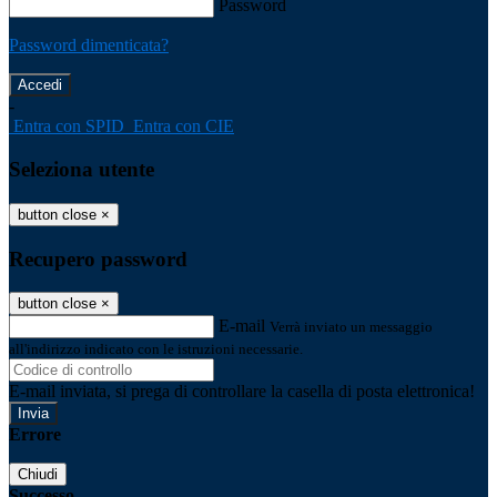
Password
Password dimenticata?
-
Entra con SPID
Entra con CIE
Seleziona utente
button close
×
Recupero password
button close
×
E-mail
Verrà inviato un messaggio
all'indirizzo indicato con le istruzioni necessarie.
E-mail inviata, si prega di controllare la casella di posta elettronica!
Errore
Chiudi
Successo