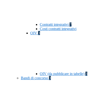
Contratti integrativi
7
Costi contratti integrativi
OIV
3
OIV (da pubblicare in tabelle)
3
Bandi di concorso
3