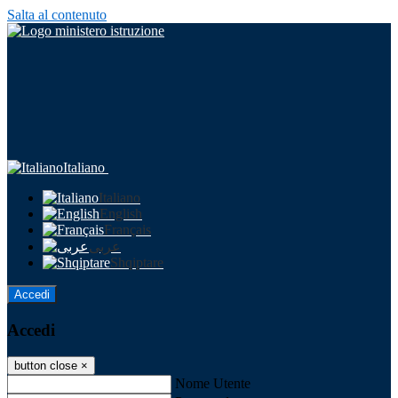
Salta al contenuto
Italiano
Italiano
English
Français
عربى
Shqiptare
Accedi
Accedi
button close
×
Nome Utente