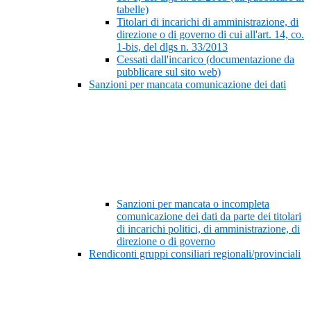
tabelle)
Titolari di incarichi di amministrazione, di
direzione o di governo di cui all'art. 14, co.
1-bis, del dlgs n. 33/2013
Cessati dall'incarico (documentazione da
pubblicare sul sito web)
Sanzioni per mancata comunicazione dei dati
Sanzioni per mancata o incompleta
comunicazione dei dati da parte dei titolari
di incarichi politici, di amministrazione, di
direzione o di governo
Rendiconti gruppi consiliari regionali/provinciali