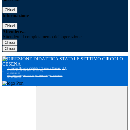
Chiudi
Informazione
Chiudi
Attendere...
Attendere il completamento dell'operazione...
Chiudi
Chiudi
Direzione Didattica Statale 7° Circolo Cesena (FC)
Via Adone Zoli, 35 CAP 47521 - Cesena (FC)
tel: 0547-383193
email: foee02300r@istruzione.it - pec: foee02300r@pec.istruzione.it
C.F. 81007690407