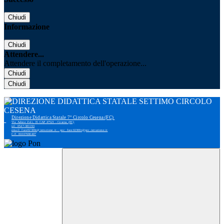
Chiudi
Informazione
Chiudi
Attendere...
Attendere il completamento dell'operazione...
Chiudi
Chiudi
Direzione Didattica Statale 7° Circolo Cesena (FC)
Via Adone Zoli, 35 CAP 47521 - Cesena (FC)
tel: 0547-383193
email: foee02300r@istruzione.it - pec: foee02300r@pec.istruzione.it
C.F. 81007690407