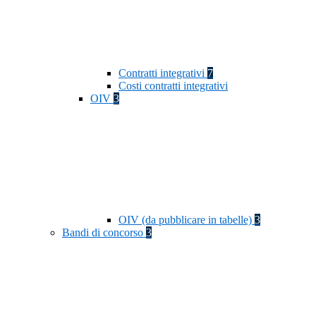
Contratti integrativi
7
Costi contratti integrativi
OIV
3
OIV (da pubblicare in tabelle)
3
Bandi di concorso
3