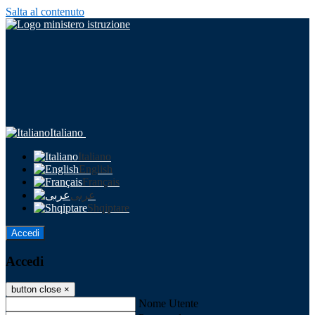
Salta al contenuto
Italiano
Italiano
English
Français
عربى
Shqiptare
Accedi
Accedi
button close
×
Nome Utente