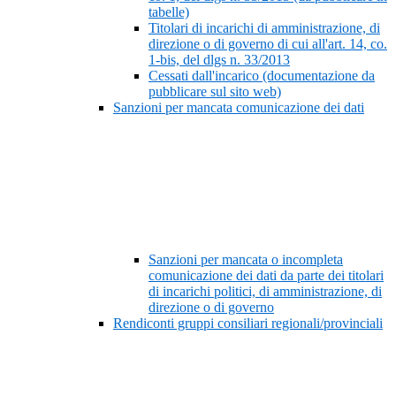
tabelle)
Titolari di incarichi di amministrazione, di
direzione o di governo di cui all'art. 14, co.
1-bis, del dlgs n. 33/2013
Cessati dall'incarico (documentazione da
pubblicare sul sito web)
Sanzioni per mancata comunicazione dei dati
Sanzioni per mancata o incompleta
comunicazione dei dati da parte dei titolari
di incarichi politici, di amministrazione, di
direzione o di governo
Rendiconti gruppi consiliari regionali/provinciali