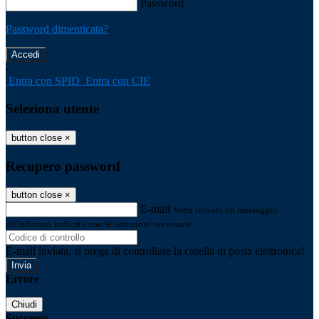
Password
Password dimenticata?
-
Entra con SPID
Entra con CIE
Seleziona utente
button close
×
Recupero password
button close
×
E-mail
Verrà inviato un messaggio
all'indirizzo indicato con le istruzioni necessarie.
E-mail inviata, si prega di controllare la casella di posta elettronica!
Errore
Chiudi
Successo