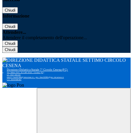
Chiudi
Informazione
Chiudi
Attendere...
Attendere il completamento dell'operazione...
Chiudi
Chiudi
Direzione Didattica Statale 7° Circolo Cesena (FC)
Via Adone Zoli, 35 CAP 47521 - Cesena (FC)
tel: 0547-383193
email: foee02300r@istruzione.it - pec: foee02300r@pec.istruzione.it
C.F. 81007690407