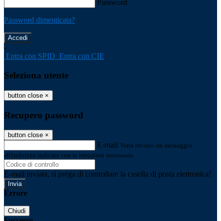
Password
Password dimenticata?
-
Entra con SPID
Entra con CIE
Seleziona utente
button close
×
Recupero password
button close
×
E-mail
Verrà inviato un messaggio
all'indirizzo indicato con le istruzioni necessarie.
E-mail inviata, si prega di controllare la casella di posta elettronica!
Errore
Chiudi
Successo