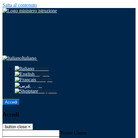
Salta al contenuto
Italiano
Italiano
English
Français
عربى
Shqiptare
Accedi
Accedi
button close
×
Nome Utente