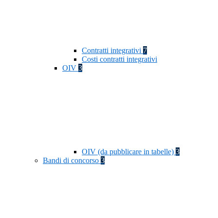
Contratti integrativi
7
Costi contratti integrativi
OIV
3
OIV (da pubblicare in tabelle)
3
Bandi di concorso
3