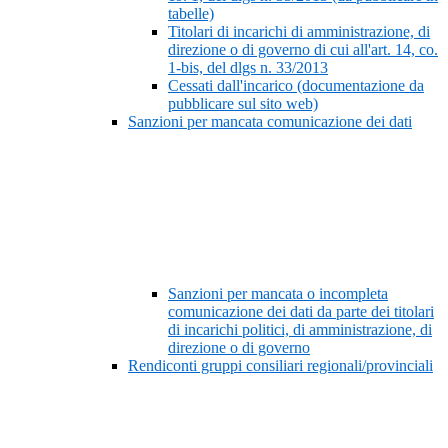
tabelle)
Titolari di incarichi di amministrazione, di
direzione o di governo di cui all'art. 14, co.
1-bis, del dlgs n. 33/2013
Cessati dall'incarico (documentazione da
pubblicare sul sito web)
Sanzioni per mancata comunicazione dei dati
Sanzioni per mancata o incompleta
comunicazione dei dati da parte dei titolari
di incarichi politici, di amministrazione, di
direzione o di governo
Rendiconti gruppi consiliari regionali/provinciali