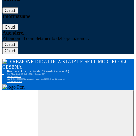
Chiudi
Informazione
Chiudi
Attendere...
Attendere il completamento dell'operazione...
Chiudi
Chiudi
Direzione Didattica Statale 7° Circolo Cesena (FC)
Via Adone Zoli, 35 CAP 47521 - Cesena (FC)
tel: 0547-383193
email: foee02300r@istruzione.it - pec: foee02300r@pec.istruzione.it
C.F. 81007690407