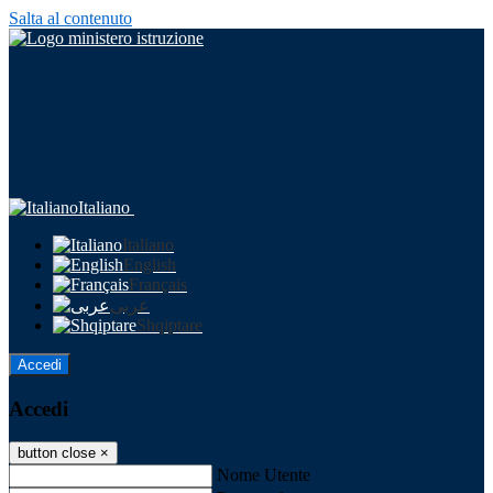
Salta al contenuto
Italiano
Italiano
English
Français
عربى
Shqiptare
Accedi
Accedi
button close
×
Nome Utente