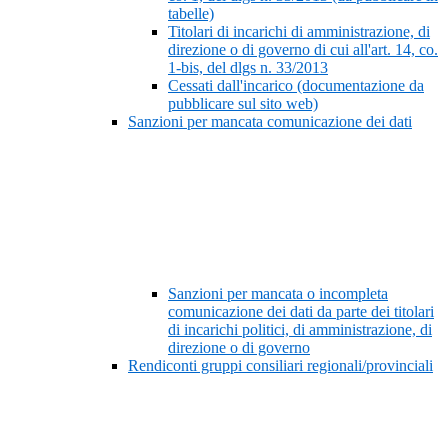
tabelle)
Titolari di incarichi di amministrazione, di
direzione o di governo di cui all'art. 14, co.
1-bis, del dlgs n. 33/2013
Cessati dall'incarico (documentazione da
pubblicare sul sito web)
Sanzioni per mancata comunicazione dei dati
Sanzioni per mancata o incompleta
comunicazione dei dati da parte dei titolari
di incarichi politici, di amministrazione, di
direzione o di governo
Rendiconti gruppi consiliari regionali/provinciali