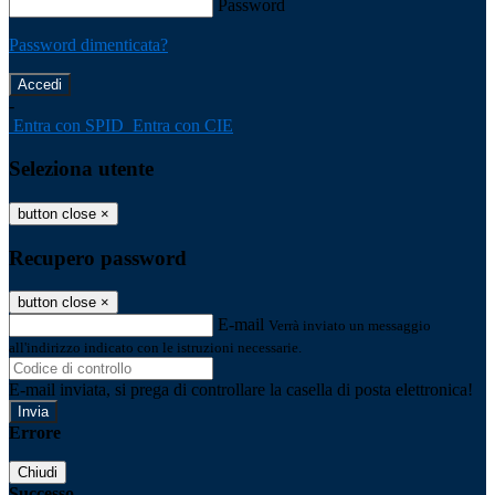
Password
Password dimenticata?
-
Entra con SPID
Entra con CIE
Seleziona utente
button close
×
Recupero password
button close
×
E-mail
Verrà inviato un messaggio
all'indirizzo indicato con le istruzioni necessarie.
E-mail inviata, si prega di controllare la casella di posta elettronica!
Errore
Chiudi
Successo