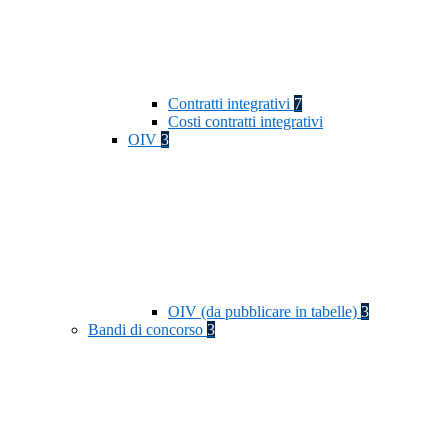
Contratti integrativi
7
Costi contratti integrativi
OIV
3
OIV (da pubblicare in tabelle)
3
Bandi di concorso
3