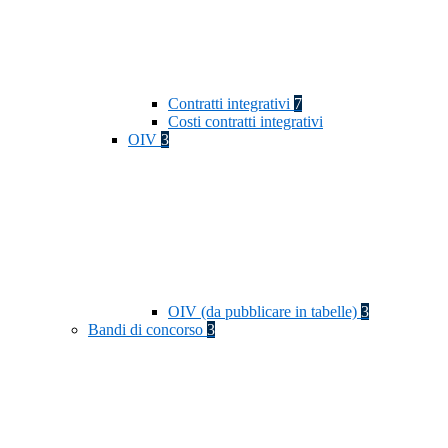
Contratti integrativi
7
Costi contratti integrativi
OIV
3
OIV (da pubblicare in tabelle)
3
Bandi di concorso
3