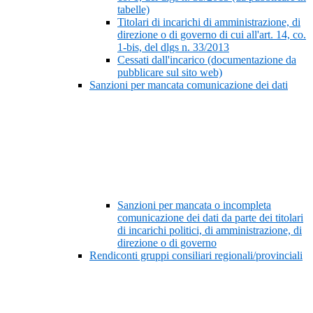
tabelle)
Titolari di incarichi di amministrazione, di
direzione o di governo di cui all'art. 14, co.
1-bis, del dlgs n. 33/2013
Cessati dall'incarico (documentazione da
pubblicare sul sito web)
Sanzioni per mancata comunicazione dei dati
Sanzioni per mancata o incompleta
comunicazione dei dati da parte dei titolari
di incarichi politici, di amministrazione, di
direzione o di governo
Rendiconti gruppi consiliari regionali/provinciali