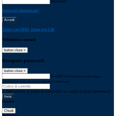
Password
Password dimenticata?
-
Entra con SPID
Entra con CIE
Seleziona utente
button close
×
Recupero password
button close
×
E-mail
Verrà inviato un messaggio
all'indirizzo indicato con le istruzioni necessarie.
E-mail inviata, si prega di controllare la casella di posta elettronica!
Errore
Chiudi
Successo