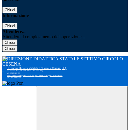
Chiudi
Informazione
Chiudi
Attendere...
Attendere il completamento dell'operazione...
Chiudi
Chiudi
Direzione Didattica Statale 7° Circolo Cesena (FC)
Via Adone Zoli, 35 CAP 47521 - Cesena (FC)
tel: 0547-383193
email: foee02300r@istruzione.it - pec: foee02300r@pec.istruzione.it
C.F. 81007690407