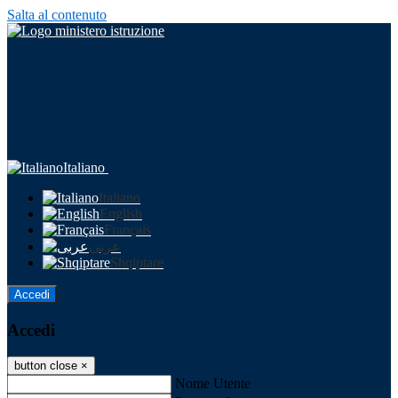
Salta al contenuto
Italiano
Italiano
English
Français
عربى
Shqiptare
Accedi
Accedi
button close
×
Nome Utente