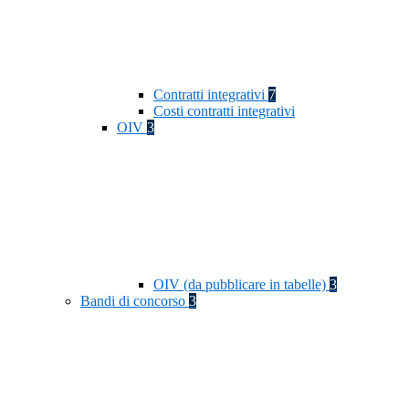
Contratti integrativi
7
Costi contratti integrativi
OIV
3
OIV (da pubblicare in tabelle)
3
Bandi di concorso
3