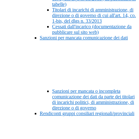
tabelle)
Titolari di incarichi di amministrazione, di
direzione o di governo di cui all'art. 14, co.
1-bis, del dlgs n. 33/2013
Cessati dall'incarico (documentazione da
pubblicare sul sito web)
Sanzioni per mancata comunicazione dei dati
Sanzioni per mancata o incompleta
comunicazione dei dati da parte dei titolari
di incarichi politici, di amministrazione, di
direzione o di governo
Rendiconti gruppi consiliari regionali/provinciali