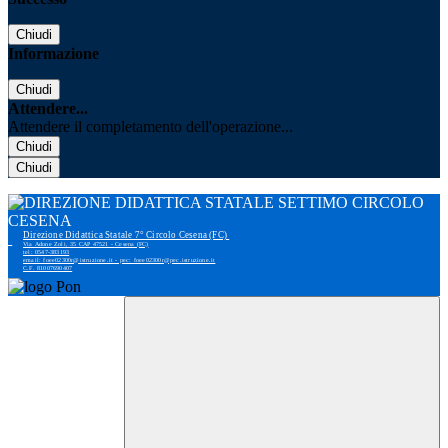
Chiudi
Informazione
Chiudi
Attendere...
Attendere il completamento dell'operazione...
Chiudi
Chiudi
Direzione Didattica Statale 7° Circolo Cesena (FC)
Via Adone Zoli, 35 CAP 47521 - Cesena (FC)
tel: 0547-383193
email: foee02300r@istruzione.it - pec: foee02300r@pec.istruzione.it
C.F. 81007690407