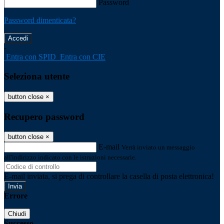
Password
Password dimenticata?
-
Entra con SPID
Entra con CIE
Seleziona utente
button close
×
Recupero password
button close
×
E-mail
Verrà inviato un messaggio
all'indirizzo indicato con le istruzioni necessarie.
E-mail inviata, si prega di controllare la casella di posta elettronica!
Errore
Chiudi
Successo