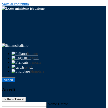
Salta al contenuto
Italiano
Italiano
English
Français
عربى
Shqiptare
Accedi
Accedi
button close
×
Nome Utente