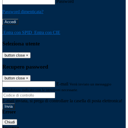
Password
Password dimenticata?
-
Entra con SPID
Entra con CIE
Seleziona utente
button close
×
Recupero password
button close
×
E-mail
Verrà inviato un messaggio
all'indirizzo indicato con le istruzioni necessarie.
E-mail inviata, si prega di controllare la casella di posta elettronica!
Errore
Chiudi
Successo