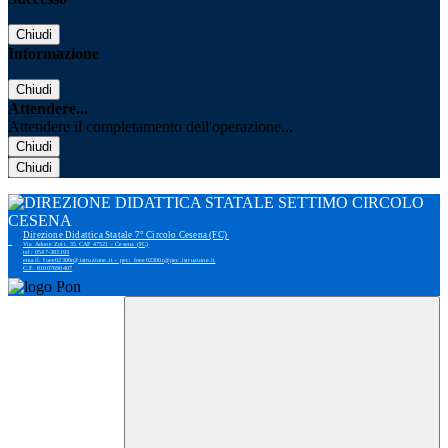
Chiudi
Informazione
Chiudi
Attendere...
Attendere il completamento dell'operazione...
Chiudi
Chiudi
Direzione Didattica Statale 7° Circolo Cesena (FC)
Via Adone Zoli, 35 CAP 47521 - Cesena (FC)
tel: 0547-383193
email: foee02300r@istruzione.it - pec: foee02300r@pec.istruzione.it
C.F. 81007690407