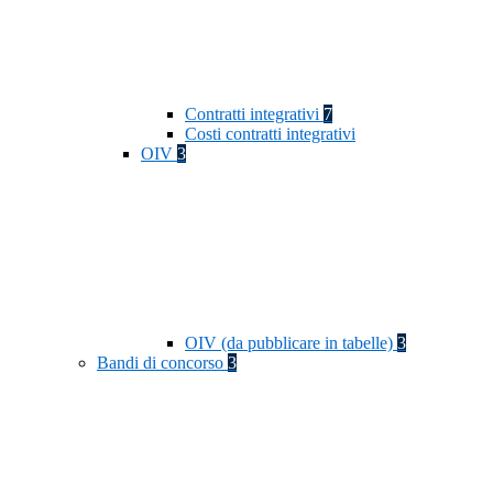
Contratti integrativi
7
Costi contratti integrativi
OIV
3
OIV (da pubblicare in tabelle)
3
Bandi di concorso
3