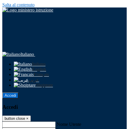
Salta al contenuto
Italiano
Italiano
English
Français
عربى
Shqiptare
Accedi
Accedi
button close
×
Nome Utente