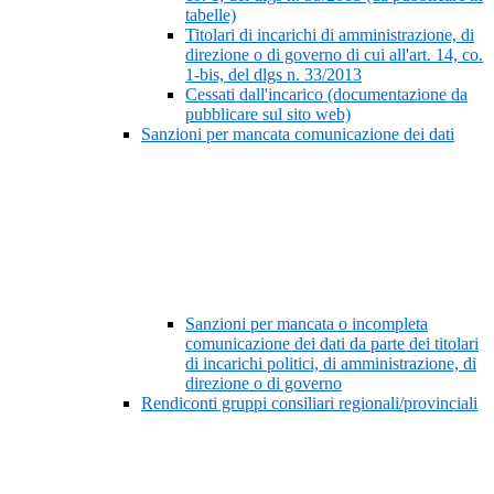
tabelle)
Titolari di incarichi di amministrazione, di
direzione o di governo di cui all'art. 14, co.
1-bis, del dlgs n. 33/2013
Cessati dall'incarico (documentazione da
pubblicare sul sito web)
Sanzioni per mancata comunicazione dei dati
Sanzioni per mancata o incompleta
comunicazione dei dati da parte dei titolari
di incarichi politici, di amministrazione, di
direzione o di governo
Rendiconti gruppi consiliari regionali/provinciali