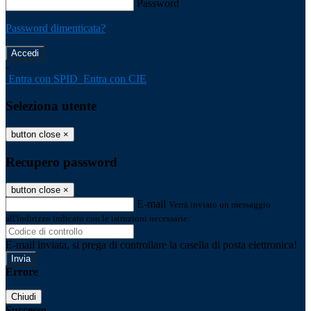
Password
Password dimenticata?
-
Entra con SPID
Entra con CIE
Seleziona utente
button close
×
Recupero password
button close
×
E-mail
Verrà inviato un messaggio
all'indirizzo indicato con le istruzioni necessarie.
E-mail inviata, si prega di controllare la casella di posta elettronica!
Errore
Chiudi
Successo