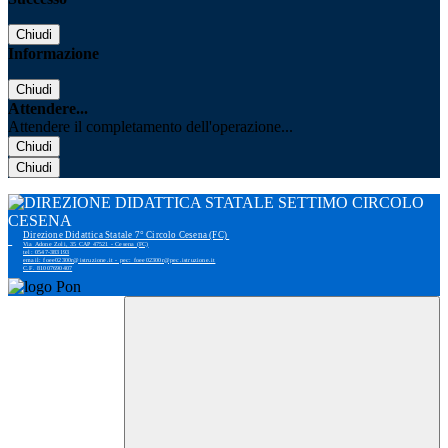
Chiudi
Informazione
Chiudi
Attendere...
Attendere il completamento dell'operazione...
Chiudi
Chiudi
Direzione Didattica Statale 7° Circolo Cesena (FC)
Via Adone Zoli, 35 CAP 47521 - Cesena (FC)
tel: 0547-383193
email: foee02300r@istruzione.it - pec: foee02300r@pec.istruzione.it
C.F. 81007690407