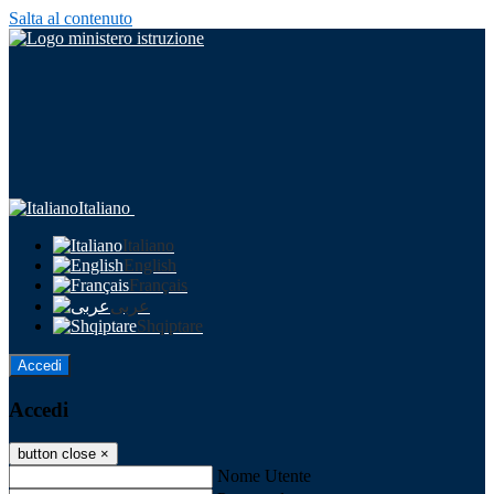
Salta al contenuto
Italiano
Italiano
English
Français
عربى
Shqiptare
Accedi
Accedi
button close
×
Nome Utente