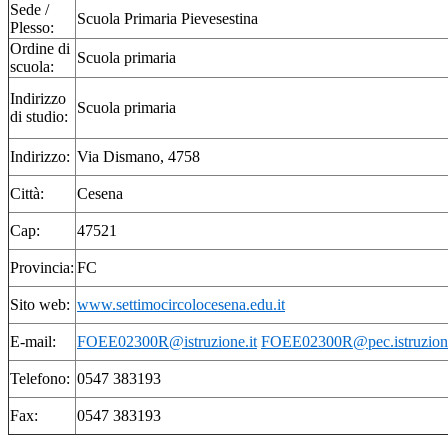
Sede /
Scuola Primaria Pievesestina
Plesso:
Ordine di
Scuola primaria
scuola:
Indirizzo
Scuola primaria
di studio:
Indirizzo:
Via Dismano, 4758
Città:
Cesena
Cap:
47521
Provincia:
FC
Sito web:
www.settimocircolocesena.edu.it
E-mail:
FOEE02300R@istruzione.it
FOEE02300R@pec.istruzione
Telefono:
0547 383193
Fax:
0547 383193