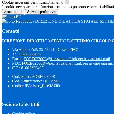
Cookie necessari per il funzionamento
I cookie necessari per il funzionamento non possono essere disabilitati.
Accetta tutti
Salva le preferenze
DIREZIONE DIDATTICA STATALE SETTI
Contatti
DIREZIONE DIDATTICA STATALE SETTIMO CIRCOLO 
Via Adone Zoli, 35 47521 - Cesena (FC)
Tel:
0547 383193
Email:
FOEE02300R@istruzione.it
Link per inviare una mail
PEC:
FOEE02300R@pec.istruzione.it
Link per inviare una mai
C.F.: 81007690407
Cod. Mecc: FOEE02300R
Cod. Fatturazione: UFLZM1
Codice IPA: istsc_foee02300r
Sezione Link Utili
Cookie policy