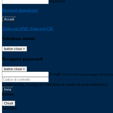
Password
Password dimenticata?
-
Entra con SPID
Entra con CIE
Seleziona utente
button close
×
Recupero password
button close
×
E-mail
Verrà inviato un messaggio all'indirizz
E-mail inviata, si prega di controllare la casella di posta elettronica!
Errore
Chiudi
Successo