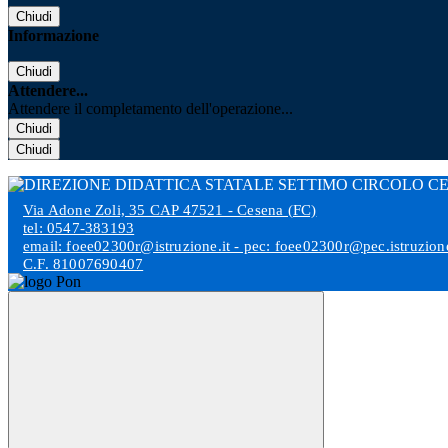
Chiudi
Informazione
Chiudi
Attendere...
Attendere il completamento dell'operazione...
Chiudi
Chiudi
Via Adone Zoli, 35 CAP 47521 - Cesena (FC)
tel: 0547-383193
email: foee02300r@istruzione.it - pec: foee02300r@pec.istruzione
C.F. 81007690407