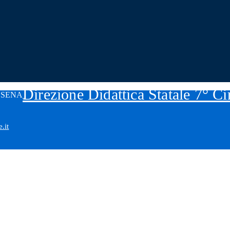
Direzione Didattica Statale 7° C
.it