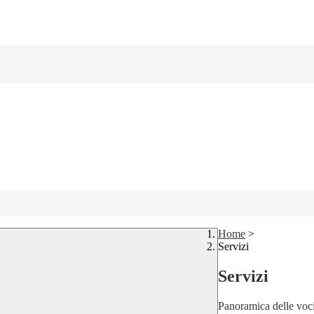
Home
>
Servizi
Servizi
Panoramica delle voc