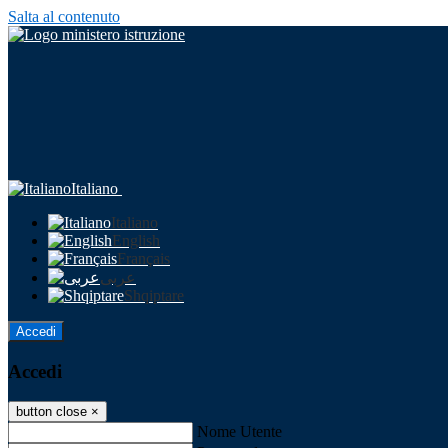
Salta al contenuto
Italiano
Italiano
English
Français
عربى
Shqiptare
Accedi
Accedi
button close
×
Nome Utente