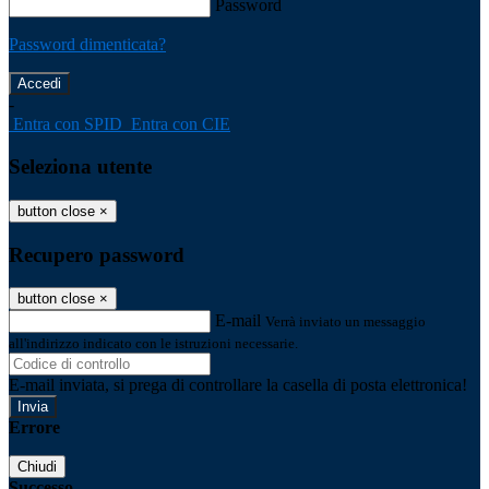
Password
Password dimenticata?
-
Entra con SPID
Entra con CIE
Seleziona utente
button close
×
Recupero password
button close
×
E-mail
Verrà inviato un messaggio
all'indirizzo indicato con le istruzioni necessarie.
E-mail inviata, si prega di controllare la casella di posta elettronica!
Errore
Chiudi
Successo