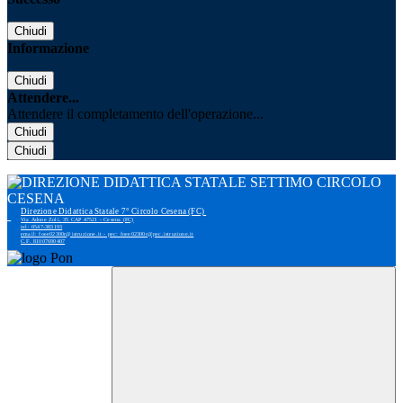
Chiudi
Informazione
Chiudi
Attendere...
Attendere il completamento dell'operazione...
Chiudi
Chiudi
Direzione Didattica Statale 7° Circolo Cesena (FC)
Via Adone Zoli, 35 CAP 47521 - Cesena (FC)
tel: 0547-383193
email: foee02300r@istruzione.it - pec: foee02300r@pec.istruzione.it
C.F. 81007690407