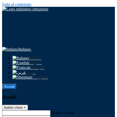
Salta al contenuto
Italiano
Italiano
English
Français
عربى
Shqiptare
Accedi
Accedi
button close
×
Nome Utente