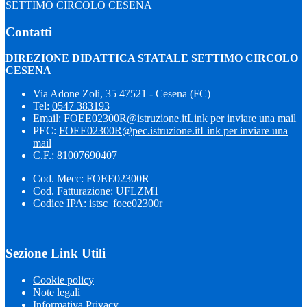
SETTIMO CIRCOLO CESENA
Contatti
DIREZIONE DIDATTICA STATALE SETTIMO CIRCOLO
CESENA
Via Adone Zoli, 35 47521 - Cesena (FC)
Tel:
0547 383193
Email:
FOEE02300R@istruzione.it
Link per inviare una mail
PEC:
FOEE02300R@pec.istruzione.it
Link per inviare una
mail
C.F.: 81007690407
Cod. Mecc: FOEE02300R
Cod. Fatturazione: UFLZM1
Codice IPA: istsc_foee02300r
Sezione Link Utili
Cookie policy
Note legali
Informativa Privacy