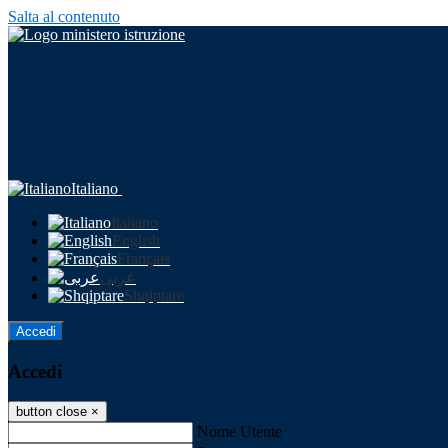
Salta al contenuto
Italiano
Italiano
English
Français
عربى
Shqiptare
Accedi
Accedi
button close
×
Nome Utente