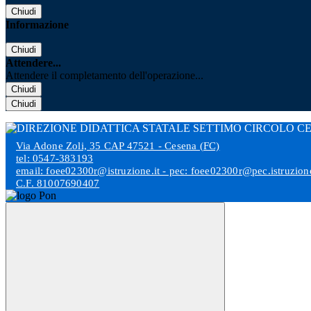
Chiudi
Informazione
Chiudi
Attendere...
Attendere il completamento dell'operazione...
Chiudi
Chiudi
Via Adone Zoli, 35 CAP 47521 - Cesena (FC)
tel: 0547-383193
email: foee02300r@istruzione.it - pec: foee02300r@pec.istruzione
C.F. 81007690407