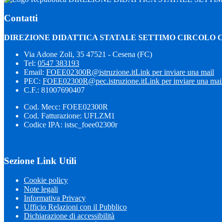
Contatti
DIREZIONE DIDATTICA STATALE SETTIMO CIRCOLO 
Via Adone Zoli, 35 47521 - Cesena (FC)
Tel:
0547 383193
Email:
FOEE02300R@istruzione.it
Link per inviare una mail
PEC:
FOEE02300R@pec.istruzione.it
Link per inviare una mai
C.F.: 81007690407
Cod. Mecc: FOEE02300R
Cod. Fatturazione: UFLZM1
Codice IPA: istsc_foee02300r
Sezione Link Utili
Cookie policy
Note legali
Informativa Privacy
Ufficio Relazioni con il Pubblico
Dichiarazione di accessibilità