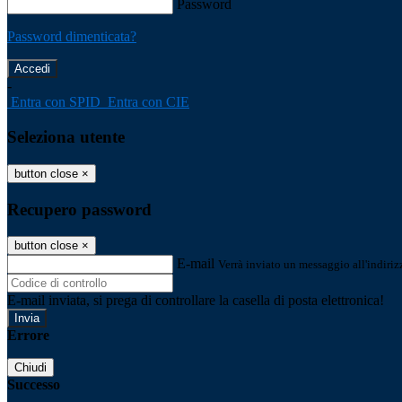
Password
Password dimenticata?
-
Entra con SPID
Entra con CIE
Seleziona utente
button close
×
Recupero password
button close
×
E-mail
Verrà inviato un messaggio all'indirizz
E-mail inviata, si prega di controllare la casella di posta elettronica!
Errore
Chiudi
Successo