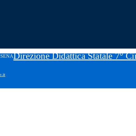
Direzione Didattica Statale 7° C
.it