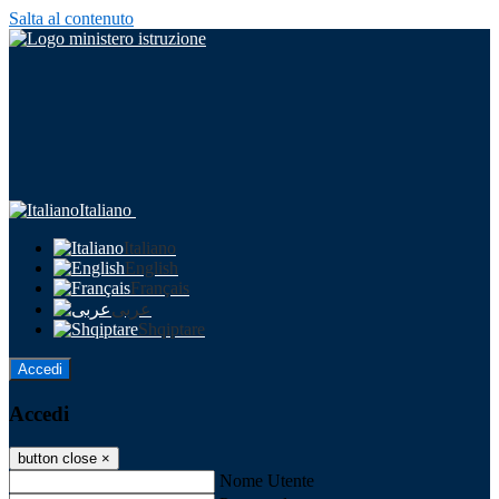
Salta al contenuto
Italiano
Italiano
English
Français
عربى
Shqiptare
Accedi
Accedi
button close
×
Nome Utente