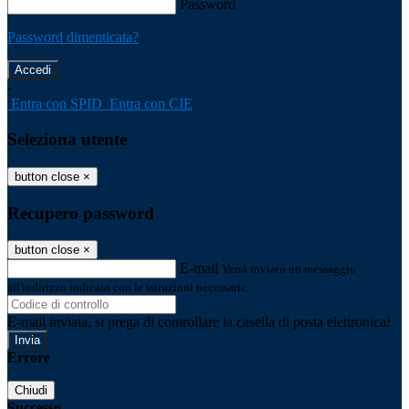
Password
Password dimenticata?
-
Entra con SPID
Entra con CIE
Seleziona utente
button close
×
Recupero password
button close
×
E-mail
Verrà inviato un messaggio
all'indirizzo indicato con le istruzioni necessarie.
E-mail inviata, si prega di controllare la casella di posta elettronica!
Errore
Chiudi
Successo