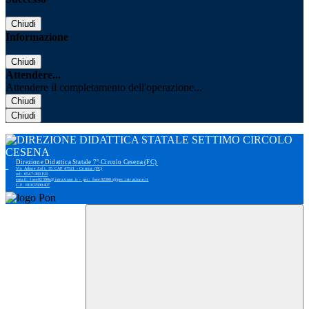
Chiudi
Informazione
Chiudi
Attendere...
Attendere il completamento dell'operazione...
Chiudi
Chiudi
Direzione Didattica Statale 7° Circolo Cesena (FC)
Via Adone Zoli, 35 CAP 47521 - Cesena (FC)
tel: 0547-383193
email: foee02300r@istruzione.it - pec: foee02300r@pec.istruzione.it
C.F. 81007690407