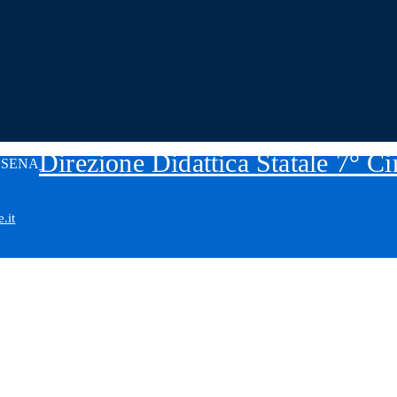
Direzione Didattica Statale 7° C
.it