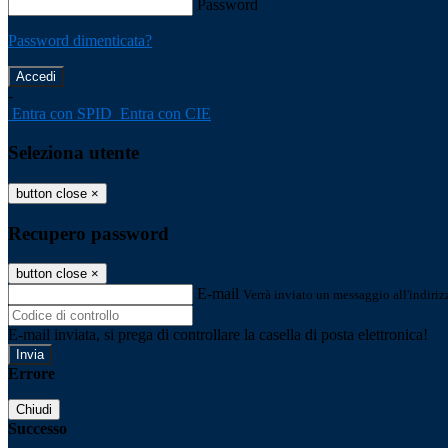
Password
Password dimenticata?
-
Entra con SPID
Entra con CIE
Seleziona utente
button close
×
Recupero password
button close
×
E-mail
Verrà inviato un messaggio all'indirizz
E-mail inviata, si prega di controllare la casella di posta elettronica!
Errore
Chiudi
Successo