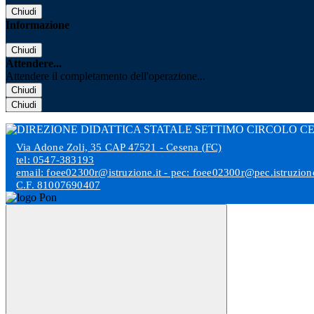
Chiudi
Informazione
Chiudi
Attendere...
Attendere il completamento dell'operazione...
Chiudi
Chiudi
Via Adone Zoli, 35 CAP 47521 - Cesena (FC)
tel: 0547-383193
email: foee02300r@istruzione.it - pec: foee02300r@pec.istruzione
C.F. 81007690407