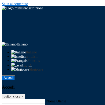
Salta al contenuto
Italiano
Italiano
English
Français
عربى
Shqiptare
Accedi
Accedi
button close
×
Nome Utente