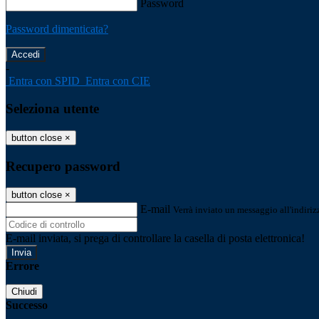
Password
Password dimenticata?
-
Entra con SPID
Entra con CIE
Seleziona utente
button close
×
Recupero password
button close
×
E-mail
Verrà inviato un messaggio all'indirizz
E-mail inviata, si prega di controllare la casella di posta elettronica!
Errore
Chiudi
Successo