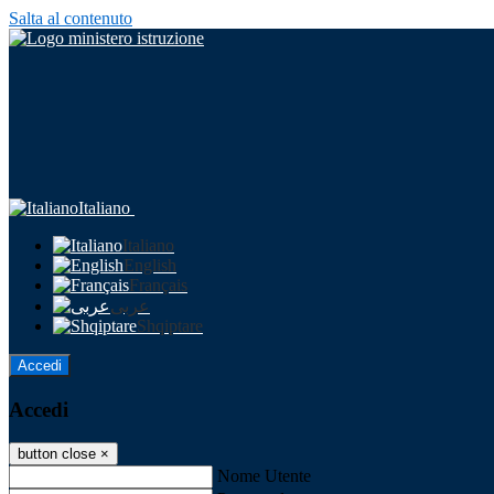
Salta al contenuto
Italiano
Italiano
English
Français
عربى
Shqiptare
Accedi
Accedi
button close
×
Nome Utente