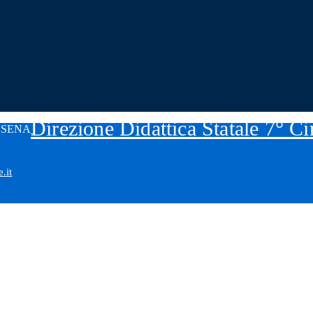
Direzione Didattica Statale 7° C
.it