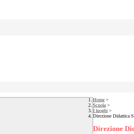
Home
>
Scuola
>
I luoghi
>
Direzione Didattica S
Direzione Did