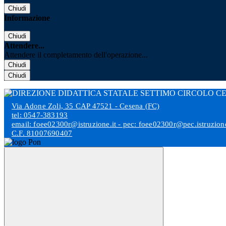
Chiudi
Informazione
Chiudi
Attendere...
Attendere il completamento dell'operazione...
Chiudi
Chiudi
Via Adone Zoli, 35 CAP 47521 - Cesena (FC)
tel: 0547-383193
email: foee02300r@istruzione.it - pec: foee02300r@pec.istruzione
C.F. 81007690407