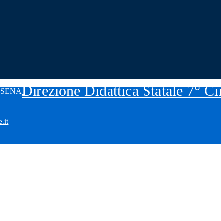
Direzione Didattica Statale 7° C
.it