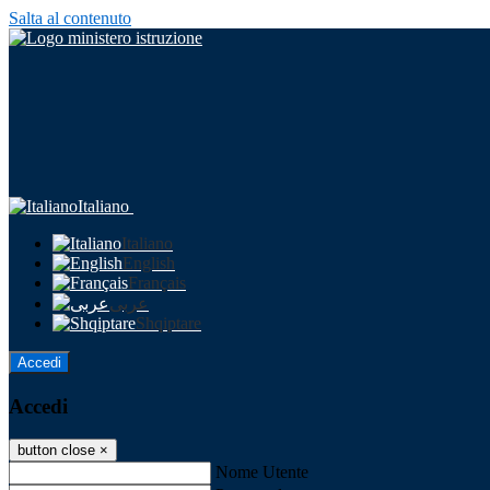
Salta al contenuto
Italiano
Italiano
English
Français
عربى
Shqiptare
Accedi
Accedi
button close
×
Nome Utente