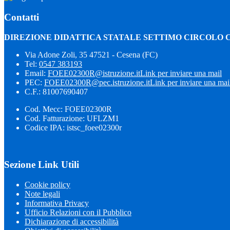
Contatti
DIREZIONE DIDATTICA STATALE SETTIMO CIRCOLO 
Via Adone Zoli, 35 47521 - Cesena (FC)
Tel:
0547 383193
Email:
FOEE02300R@istruzione.it
Link per inviare una mail
PEC:
FOEE02300R@pec.istruzione.it
Link per inviare una mai
C.F.: 81007690407
Cod. Mecc: FOEE02300R
Cod. Fatturazione: UFLZM1
Codice IPA: istsc_foee02300r
Sezione Link Utili
Cookie policy
Note legali
Informativa Privacy
Ufficio Relazioni con il Pubblico
Dichiarazione di accessibilità