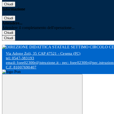
Chiudi
Informazione
Chiudi
Attendere...
Attendere il completamento dell'operazione...
Chiudi
Chiudi
Via Adone Zoli, 35 CAP 47521 - Cesena (FC)
tel: 0547-383193
email: foee02300r@istruzione.it - pec: foee02300r@pec.istruzione
C.F. 81007690407