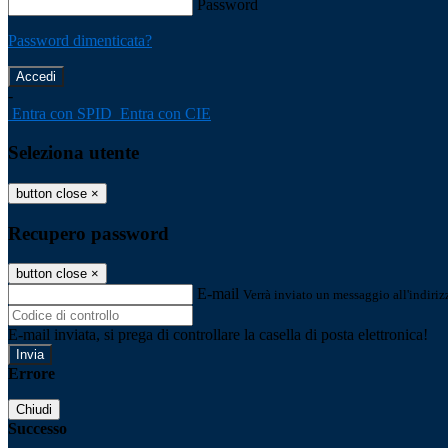
Password
Password dimenticata?
-
Entra con SPID
Entra con CIE
Seleziona utente
button close
×
Recupero password
button close
×
E-mail
Verrà inviato un messaggio all'indirizz
E-mail inviata, si prega di controllare la casella di posta elettronica!
Errore
Chiudi
Successo