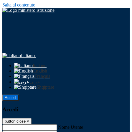
Salta al contenuto
Italiano
Italiano
English
Français
عربى
Shqiptare
Accedi
Accedi
button close
×
Nome Utente