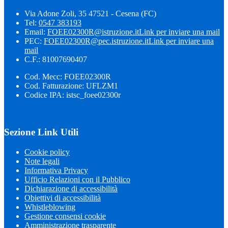
Via Adone Zoli, 35 47521 - Cesena (FC)
Tel:
0547 383193
Email:
FOEE02300R@istruzione.it
Link per inviare una mail
PEC:
FOEE02300R@pec.istruzione.it
Link per inviare una
mail
C.F.: 81007690407
Cod. Mecc: FOEE02300R
Cod. Fatturazione: UFLZM1
Codice IPA: istsc_foee02300r
Sezione Link Utili
Cookie policy
Note legali
Informativa Privacy
Ufficio Relazioni con il Pubblico
Dichiarazione di accessibilità
Obiettivi di accessibilità
Whistleblowing
Gestione consensi cookie
Amministrazione trasparente