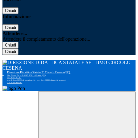
Chiudi
Informazione
Chiudi
Attendere...
Attendere il completamento dell'operazione...
Chiudi
Chiudi
Direzione Didattica Statale 7° Circolo Cesena (FC)
Via Adone Zoli, 35 CAP 47521 - Cesena (FC)
tel: 0547-383193
email: foee02300r@istruzione.it - pec: foee02300r@pec.istruzione.it
C.F. 81007690407