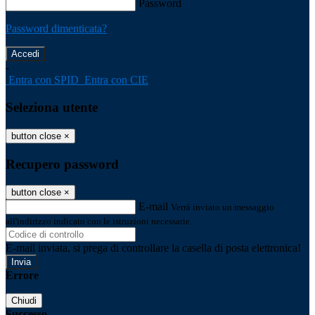
Password
Password dimenticata?
-
Entra con SPID
Entra con CIE
Seleziona utente
button close
×
Recupero password
button close
×
E-mail
Verrà inviato un messaggio
all'indirizzo indicato con le istruzioni necessarie.
E-mail inviata, si prega di controllare la casella di posta elettronica!
Errore
Chiudi
Successo