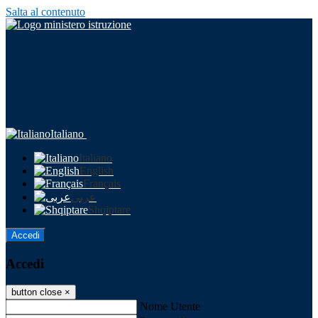
Salta al contenuto
Italiano
Italiano
English
Français
عربى
Shqiptare
Accedi
Accedi
button close
×
Nome Utente