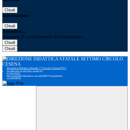
Chiudi
Informazione
Chiudi
Attendere...
Attendere il completamento dell'operazione...
Chiudi
Chiudi
Direzione Didattica Statale 7° Circolo Cesena (FC)
Via Adone Zoli, 35 CAP 47521 - Cesena (FC)
tel: 0547-383193
email: foee02300r@istruzione.it - pec: foee02300r@pec.istruzione.it
C.F. 81007690407