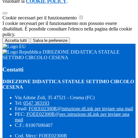
visionare la
COOKIE POLICY
.
Cookie necessari per il funzionamento
I cookie necessari per il funzionamento non possono essere
disabilitati. È possibile consultare l'elenco nella pagina della cookie
policy.
Accetta tutti
Salva le preferenze
DIREZIONE DIDATTICA STATALE
SETTIMO CIRCOLO CESENA
Contatti
DIREZIONE DIDATTICA STATALE SETTIMO CIRCOLO
CESENA
Via Adone Zoli, 35 47521 - Cesena (FC)
Tel:
0547 383193
Email:
FOEE02300R@istruzione.it
Link per inviare una mail
PEC:
FOEE02300R@pec.istruzione.it
Link per inviare una
mail
C.F.: 81007690407
Cod. Mecc: FOEE02300R