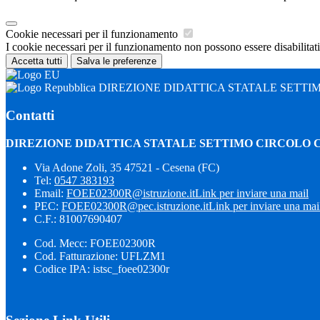
Cookie necessari per il funzionamento
I cookie necessari per il funzionamento non possono essere disabilitati.
Accetta tutti
Salva le preferenze
DIREZIONE DIDATTICA STATALE SETTI
Contatti
DIREZIONE DIDATTICA STATALE SETTIMO CIRCOLO 
Via Adone Zoli, 35 47521 - Cesena (FC)
Tel:
0547 383193
Email:
FOEE02300R@istruzione.it
Link per inviare una mail
PEC:
FOEE02300R@pec.istruzione.it
Link per inviare una mai
C.F.: 81007690407
Cod. Mecc: FOEE02300R
Cod. Fatturazione: UFLZM1
Codice IPA: istsc_foee02300r