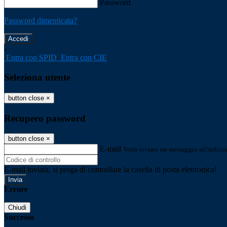
Password
Password dimenticata?
-
Entra con SPID
Entra con CIE
Seleziona utente
button close
×
Recupero password
button close
×
E-mail
Verrà inviato un messaggio all'indirizz
E-mail inviata, si prega di controllare la casella di posta elettronica!
Errore
Chiudi
Successo