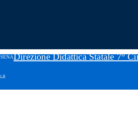
Direzione Didattica Statale 7° C
.it