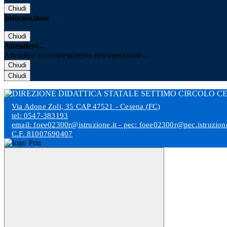
Chiudi
Informazione
Chiudi
Attendere...
Attendere il completamento dell'operazione...
Chiudi
Chiudi
Via Adone Zoli, 35 CAP 47521 - Cesena (FC)
tel: 0547-383193
email: foee02300r@istruzione.it - pec: foee02300r@pec.istruzione
C.F. 81007690407