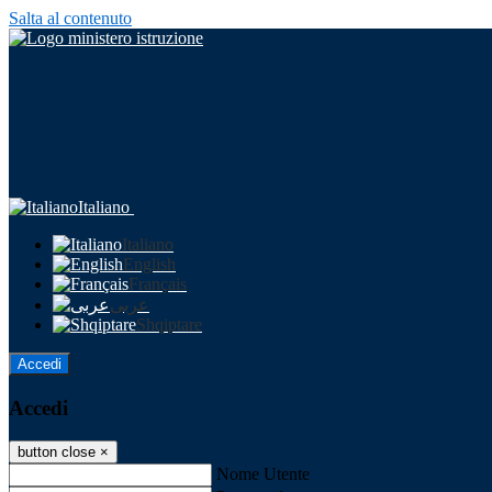
Salta al contenuto
Italiano
Italiano
English
Français
عربى
Shqiptare
Accedi
Accedi
button close
×
Nome Utente