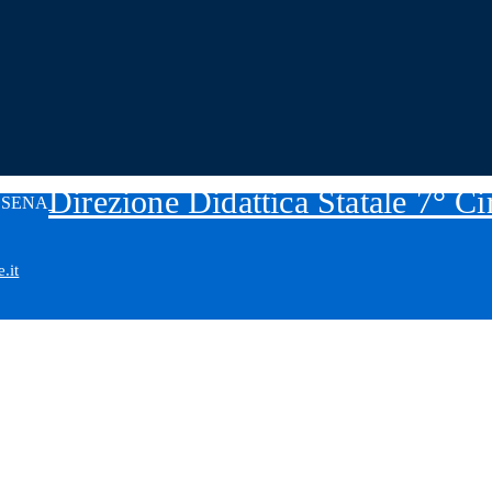
Direzione Didattica Statale 7° C
.it