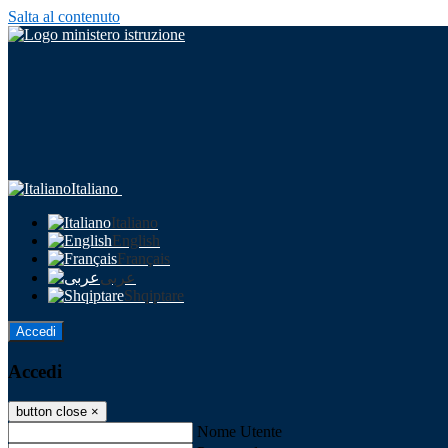
Salta al contenuto
Italiano
Italiano
English
Français
عربى
Shqiptare
Accedi
Accedi
button close
×
Nome Utente