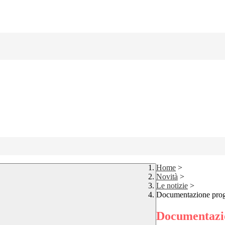
Home
>
Novità
>
Le notizie
>
Documentazione prog
Documentazio