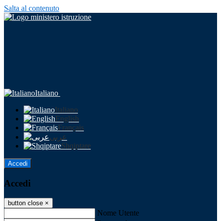
Salta al contenuto
Italiano
Italiano
English
Français
عربى
Shqiptare
Accedi
Accedi
button close
×
Nome Utente