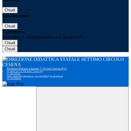
Chiudi
Informazione
Chiudi
Attendere...
Attendere il completamento dell'operazione...
Chiudi
Chiudi
Direzione Didattica Statale 7° Circolo Cesena (FC)
Via Adone Zoli, 35 CAP 47521 - Cesena (FC)
tel: 0547-383193
email: foee02300r@istruzione.it - pec: foee02300r@pec.istruzione.it
C.F. 81007690407