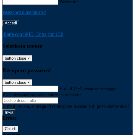
Password
Password dimenticata?
-
Entra con SPID
Entra con CIE
Seleziona utente
button close
×
Recupero password
button close
×
E-mail
Verrà inviato un messaggio
all'indirizzo indicato con le istruzioni necessarie.
E-mail inviata, si prega di controllare la casella di posta elettronica!
Errore
Chiudi
Successo