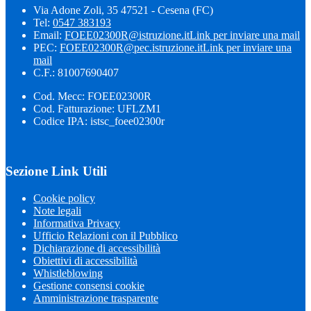
Via Adone Zoli, 35 47521 - Cesena (FC)
Tel:
0547 383193
Email:
FOEE02300R@istruzione.it
Link per inviare una mail
PEC:
FOEE02300R@pec.istruzione.it
Link per inviare una
mail
C.F.: 81007690407
Cod. Mecc: FOEE02300R
Cod. Fatturazione: UFLZM1
Codice IPA: istsc_foee02300r
Sezione Link Utili
Cookie policy
Note legali
Informativa Privacy
Ufficio Relazioni con il Pubblico
Dichiarazione di accessibilità
Obiettivi di accessibilità
Whistleblowing
Gestione consensi cookie
Amministrazione trasparente