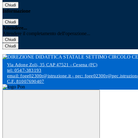
Chiudi
Informazione
Chiudi
Attendere...
Attendere il completamento dell'operazione...
Chiudi
Chiudi
Via Adone Zoli, 35 CAP 47521 - Cesena (FC)
tel: 0547-383193
email: foee02300r@istruzione.it - pec: foee02300r@pec.istruzione
C.F. 81007690407