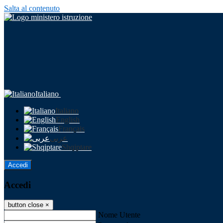
Salta al contenuto
Italiano
Italiano
English
Français
عربى
Shqiptare
Accedi
Accedi
button close
×
Nome Utente