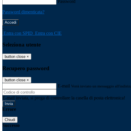
Password
Password dimenticata?
-
Entra con SPID
Entra con CIE
Seleziona utente
button close
×
Recupero password
button close
×
E-mail
Verrà inviato un messaggio all'indirizz
E-mail inviata, si prega di controllare la casella di posta elettronica!
Errore
Chiudi
Successo