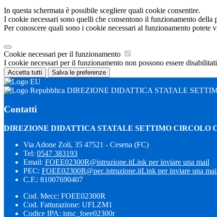
In questa schermata è possibile scegliere quali cookie consentire.
I cookie necessari sono quelli che consentono il funzionamento della pi
Per conoscere quali sono i cookie necessari al funzionamento potete v
Cookie necessari per il funzionamento
I cookie necessari per il funzionamento non possono essere disabilitati.
Accetta tutti
Salva le preferenze
DIREZIONE DIDATTICA STATALE SETTI
Contatti
DIREZIONE DIDATTICA STATALE SETTIMO CIRCOLO 
Via Adone Zoli, 35 47521 - Cesena (FC)
Tel:
0547 383193
Email:
FOEE02300R@istruzione.it
Link per inviare una mail
PEC:
FOEE02300R@pec.istruzione.it
Link per inviare una mai
C.F.: 81007690407
Cod. Mecc: FOEE02300R
Cod. Fatturazione: UFLZM1
Codice IPA: istsc_foee02300r