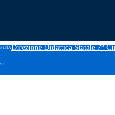
Direzione Didattica Statale 7° C
.it