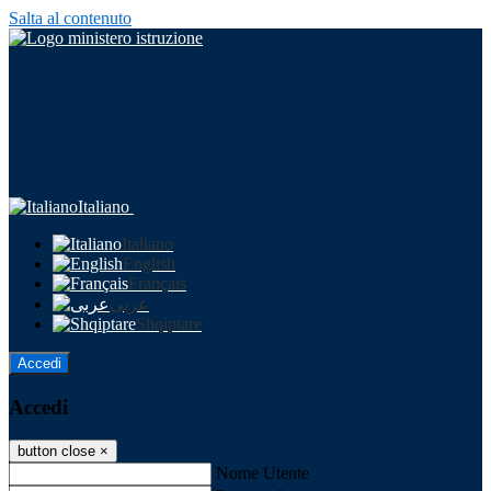
Salta al contenuto
Italiano
Italiano
English
Français
عربى
Shqiptare
Accedi
Accedi
button close
×
Nome Utente