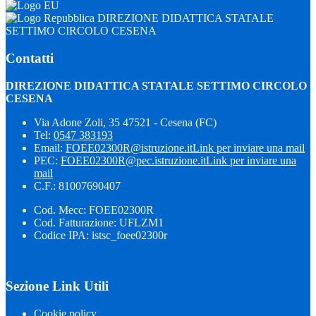
DIREZIONE DIDATTICA STATALE
SETTIMO CIRCOLO CESENA
Contatti
DIREZIONE DIDATTICA STATALE SETTIMO CIRCOLO
CESENA
Via Adone Zoli, 35 47521 - Cesena (FC)
Tel:
0547 383193
Email:
FOEE02300R@istruzione.it
Link per inviare una mail
PEC:
FOEE02300R@pec.istruzione.it
Link per inviare una
mail
C.F.: 81007690407
Cod. Mecc: FOEE02300R
Cod. Fatturazione: UFLZM1
Codice IPA: istsc_foee02300r
Sezione Link Utili
Cookie policy