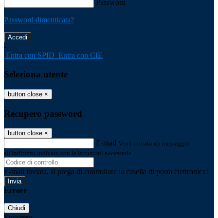
Password
Password dimenticata?
-
Entra con SPID
Entra con CIE
Seleziona utente
button close
×
Recupero password
button close
×
E-mail
Verrà inviato un messaggio
all'indirizzo indicato con le istruzioni necessarie.
E-mail inviata, si prega di controllare la casella di posta elettronica!
Errore
Chiudi
Successo