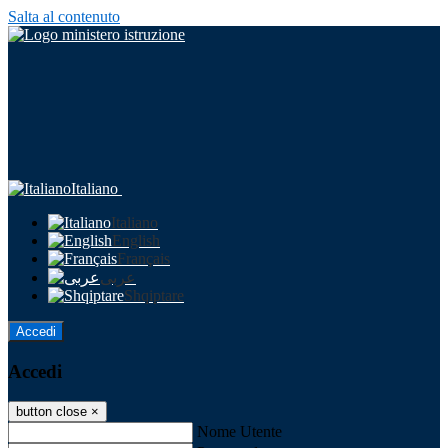
Salta al contenuto
Italiano
Italiano
English
Français
عربى
Shqiptare
Accedi
Accedi
button close
×
Nome Utente