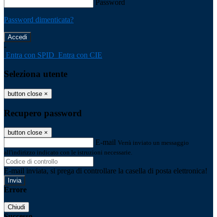
Password
Password dimenticata?
-
Entra con SPID
Entra con CIE
Seleziona utente
button close
×
Recupero password
button close
×
E-mail
Verrà inviato un messaggio
all'indirizzo indicato con le istruzioni necessarie.
E-mail inviata, si prega di controllare la casella di posta elettronica!
Errore
Chiudi
Successo