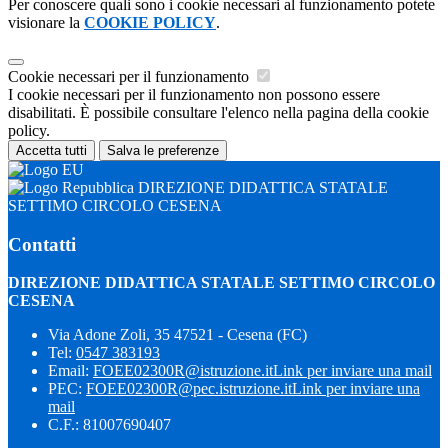
Per conoscere quali sono i cookie necessari al funzionamento potete
visionare la
COOKIE POLICY
.
Cookie necessari per il funzionamento
I cookie necessari per il funzionamento non possono essere
disabilitati. È possibile consultare l'elenco nella pagina della cookie
policy.
Accetta tutti
Salva le preferenze
DIREZIONE DIDATTICA STATALE
SETTIMO CIRCOLO CESENA
Contatti
DIREZIONE DIDATTICA STATALE SETTIMO CIRCOLO
CESENA
Via Adone Zoli, 35 47521 - Cesena (FC)
Tel:
0547 383193
Email:
FOEE02300R@istruzione.it
Link per inviare una mail
PEC:
FOEE02300R@pec.istruzione.it
Link per inviare una
mail
C.F.: 81007690407