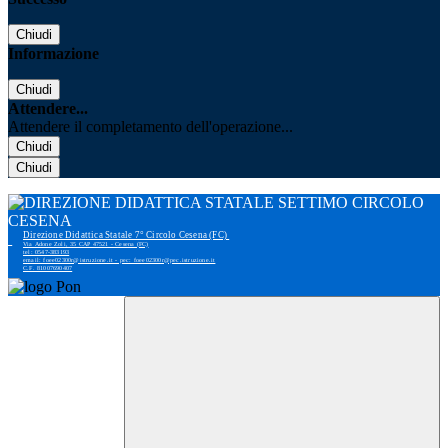
Chiudi
Informazione
Chiudi
Attendere...
Attendere il completamento dell'operazione...
Chiudi
Chiudi
Direzione Didattica Statale 7° Circolo Cesena (FC)
Via Adone Zoli, 35 CAP 47521 - Cesena (FC)
tel: 0547-383193
email: foee02300r@istruzione.it - pec: foee02300r@pec.istruzione.it
C.F. 81007690407