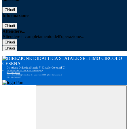
Chiudi
Informazione
Chiudi
Attendere...
Attendere il completamento dell'operazione...
Chiudi
Chiudi
Direzione Didattica Statale 7° Circolo Cesena (FC)
Via Adone Zoli, 35 CAP 47521 - Cesena (FC)
tel: 0547-383193
email: foee02300r@istruzione.it - pec: foee02300r@pec.istruzione.it
C.F. 81007690407