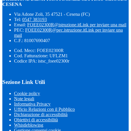
CESENA
Via Adone Zoli, 35 47521 - Cesena (FC)
Tel:
0547 383193
Email:
FOEE02300R@istruzione.it
Link per inviare una mail
PEC:
FOEE02300R@pec.istruzione.it
Link per inviare una
mail
C.F.: 81007690407
Cod. Mecc: FOEE02300R
Cod. Fatturazione: UFLZM1
Codice IPA: istsc_foee02300r
Sezione Link Utili
Cookie policy
Note legali
Informativa Privacy
Ufficio Relazioni con il Pubblico
Dichiarazione di accessibilità
Obiettivi di accessibilità
Whistleblowing
Gestione consensi cookie