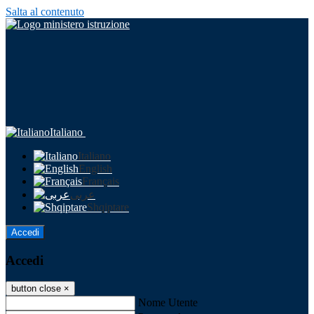
Salta al contenuto
Italiano
Italiano
English
Français
عربى
Shqiptare
Accedi
Accedi
button close
×
Nome Utente