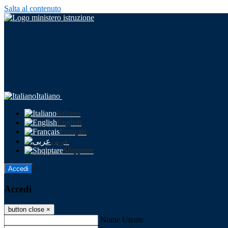
Salta al contenuto
Italiano
Italiano
English
Français
عربى
Shqiptare
Accedi
Accedi
button close
×
Nome Utente