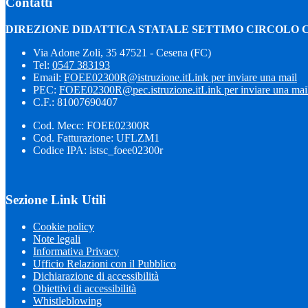
Contatti
DIREZIONE DIDATTICA STATALE SETTIMO CIRCOLO 
Via Adone Zoli, 35 47521 - Cesena (FC)
Tel:
0547 383193
Email:
FOEE02300R@istruzione.it
Link per inviare una mail
PEC:
FOEE02300R@pec.istruzione.it
Link per inviare una mai
C.F.: 81007690407
Cod. Mecc: FOEE02300R
Cod. Fatturazione: UFLZM1
Codice IPA: istsc_foee02300r
Sezione Link Utili
Cookie policy
Note legali
Informativa Privacy
Ufficio Relazioni con il Pubblico
Dichiarazione di accessibilità
Obiettivi di accessibilità
Whistleblowing