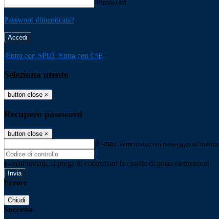
Password
Password dimenticata?
-
Entra con SPID
Entra con CIE
Seleziona utente
button close
×
Recupero password
button close
×
E-mail
Verrà inviato un messaggio all'indirizz
E-mail inviata, si prega di controllare la casella di posta elettronica!
Errore
Chiudi
Successo