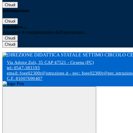
Chiudi
Informazione
Chiudi
Attendere...
Attendere il completamento dell'operazione...
Chiudi
Chiudi
Via Adone Zoli, 35 CAP 47521 - Cesena (FC)
tel: 0547-383193
email: foee02300r@istruzione.it - pec: foee02300r@pec.istruzione
C.F. 81007690407