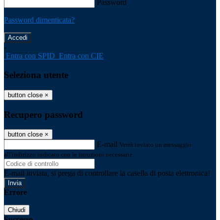
Password
Password dimenticata?
-
Entra con SPID
Entra con CIE
Seleziona utente
button close
×
Recupero password
button close
×
E-mail
Verrà inviato un messaggio
all'indirizzo indicato con le istruzioni necessarie.
E-mail inviata, si prega di controllare la casella di posta elettronica!
Errore
Chiudi
Successo