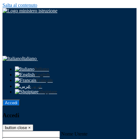
Salta al contenuto
Italiano
Italiano
English
Français
عربى
Shqiptare
Accedi
Accedi
button close
×
Nome Utente