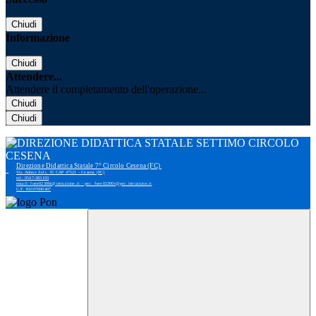
Chiudi
Informazione
Chiudi
Attendere...
Attendere il completamento dell'operazione...
Chiudi
Chiudi
Direzione Didattica Statale 7° Circolo Cesena (FC)
Via Adone Zoli, 35 CAP 47521 - Cesena (FC)
tel: 0547-383193
email: foee02300r@istruzione.it - pec: foee02300r@pec.istruzione.it
C.F. 81007690407