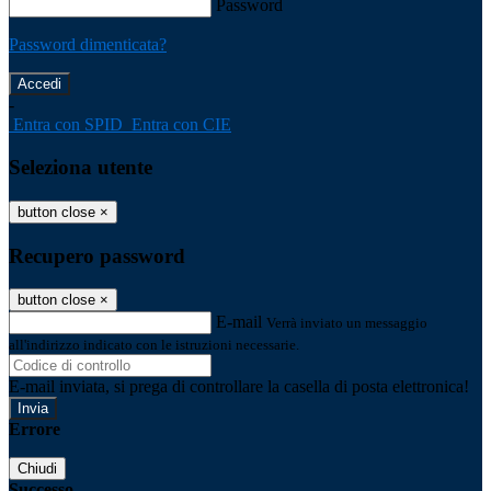
Password
Password dimenticata?
-
Entra con SPID
Entra con CIE
Seleziona utente
button close
×
Recupero password
button close
×
E-mail
Verrà inviato un messaggio
all'indirizzo indicato con le istruzioni necessarie.
E-mail inviata, si prega di controllare la casella di posta elettronica!
Errore
Chiudi
Successo