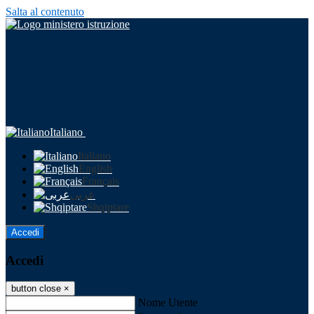
Salta al contenuto
Italiano
Italiano
English
Français
عربى
Shqiptare
Accedi
Accedi
button close
×
Nome Utente