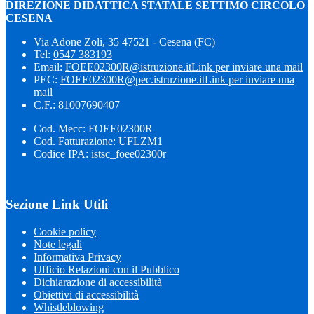
DIREZIONE DIDATTICA STATALE SETTIMO CIRCOLO
CESENA
Via Adone Zoli, 35 47521 - Cesena (FC)
Tel:
0547 383193
Email:
FOEE02300R@istruzione.it
Link per inviare una mail
PEC:
FOEE02300R@pec.istruzione.it
Link per inviare una
mail
C.F.: 81007690407
Cod. Mecc: FOEE02300R
Cod. Fatturazione: UFLZM1
Codice IPA: istsc_foee02300r
Sezione Link Utili
Cookie policy
Note legali
Informativa Privacy
Ufficio Relazioni con il Pubblico
Dichiarazione di accessibilità
Obiettivi di accessibilità
Whistleblowing