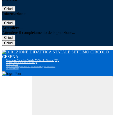
Chiudi
Informazione
Chiudi
Attendere...
Attendere il completamento dell'operazione...
Chiudi
Chiudi
Direzione Didattica Statale 7° Circolo Cesena (FC)
Via Adone Zoli, 35 CAP 47521 - Cesena (FC)
tel: 0547-383193
email: foee02300r@istruzione.it - pec: foee02300r@pec.istruzione.it
C.F. 81007690407