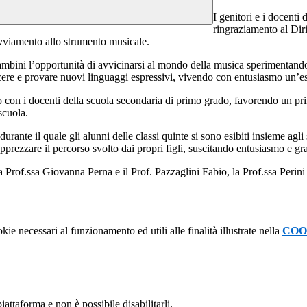
I genitori e i docenti
ringraziamento al Dir
’avviamento allo strumento musicale.
ambini l’opportunità di avvicinarsi al mondo della musica sperimentando di
scere e provare nuovi linguaggi espressivi, vivendo con entusiasmo un’e
o con i docenti della scuola secondaria di primo grado, favorendo un pr
scuola.
nte il quale gli alunni delle classi quinte si sono esibiti insieme agli 
apprezzare il percorso svolto dai propri figli, suscitando entusiasmo e g
la Prof.ssa Giovanna Perna e il Prof. Pazzaglini Fabio, la Prof.ssa Perin
kie necessari al funzionamento ed utili alle finalità illustrate nella
COO
attaforma e non è possibile disabilitarli.