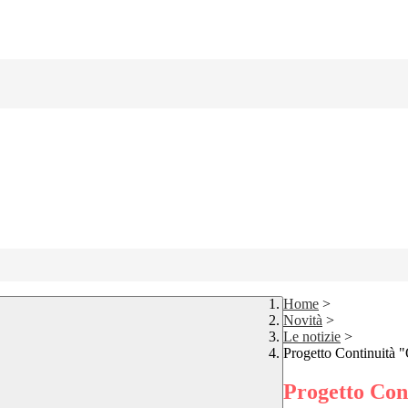
Home
>
Novità
>
Le notizie
>
Progetto Continuità 
Progetto Con