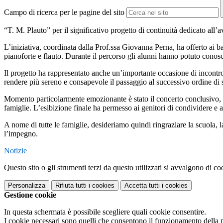
Campo di ricerca per le pagine del sito
“T. M. Plauto” per il significativo progetto di continuità dedicato all
L’iniziativa, coordinata dalla Prof.ssa Giovanna Perna, ha offerto ai b
pianoforte e flauto. Durante il percorso gli alunni hanno potuto cono
Il progetto ha rappresentato anche un’importante occasione di incontr
rendere più sereno e consapevole il passaggio al successivo ordine di 
Momento particolarmente emozionante è stato il concerto conclusivo, dura
famiglie. L’esibizione finale ha permesso ai genitori di condividere e 
A nome di tutte le famiglie, desideriamo quindi ringraziare la scuola, 
l’impegno.
Notizie
Questo sito o gli strumenti terzi da questo utilizzati si avvalgono di coo
Personalizza
Rifiuta tutti
i cookies
Accetta tutti
i cookies
Gestione cookie
In questa schermata è possibile scegliere quali cookie consentire.
I cookie necessari sono quelli che consentono il funzionamento della pi