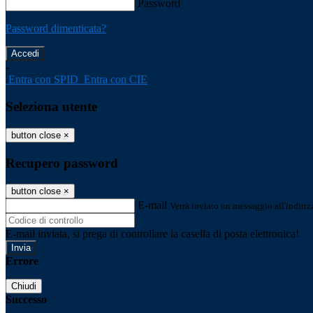
Password
Password dimenticata?
-
Entra con SPID
Entra con CIE
Seleziona utente
button close
×
Recupero password
button close
×
E-mail
Verrà inviato un messaggio all'indirizz
E-mail inviata, si prega di controllare la casella di posta elettronica!
Errore
Chiudi
Successo