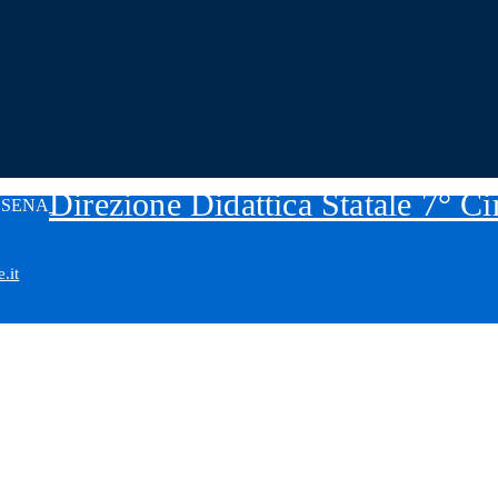
Direzione Didattica Statale 7° C
.it