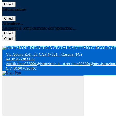
Chiudi
Informazione
Chiudi
Attendere...
Attendere il completamento dell'operazione...
Chiudi
Chiudi
Via Adone Zoli, 35 CAP 47521 - Cesena (FC)
tel: 0547-383193
email: foee02300r@istruzione.it - pec: foee02300r@pec.istruzione
C.F. 81007690407