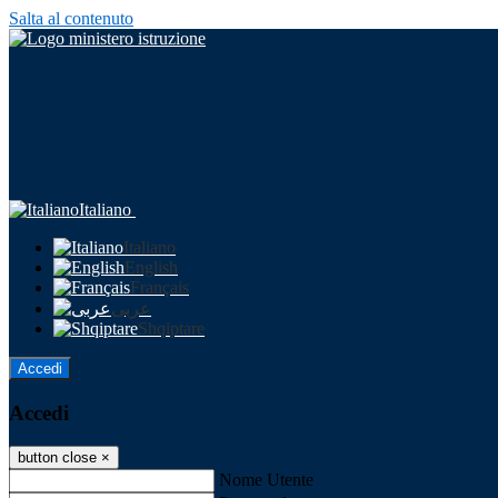
Salta al contenuto
Italiano
Italiano
English
Français
عربى
Shqiptare
Accedi
Accedi
button close
×
Nome Utente