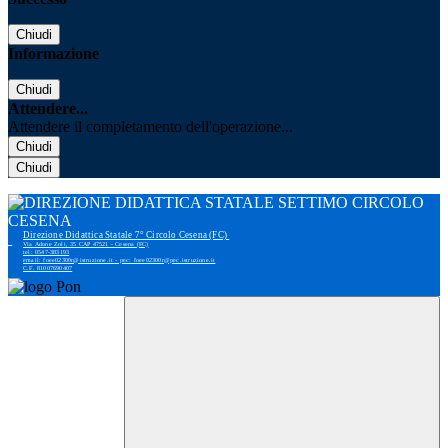
Chiudi
Informazione
Chiudi
Attendere...
Attendere il completamento dell'operazione...
Chiudi
Chiudi
Direzione Didattica Statale 7° Circolo Cesena (FC)
Via Adone Zoli, 35 CAP 47521 - Cesena (FC)
tel: 0547-383193
email: foee02300r@istruzione.it - pec: foee02300r@pec.istruzione.it
C.F. 81007690407