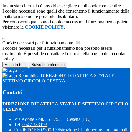
In questa schermata è possibile scegliere quali cookie consentire.
I cookie necessari sono quelli che consentono il funzionamento della
piattaforma e non è possibile disabilitarli.
Per conoscere quali sono i cookie necessari al funzionamento potete
visionare la
COOKIE POLICY
.
Cookie necessari per il funzionamento
I cookie necessari per il funzionamento non possono essere
disabilitati. È possibile consultare l'elenco nella pagina della cookie
policy.
Accetta tutti
Salva le preferenze
DIREZIONE DIDATTICA STATALE
SETTIMO CIRCOLO CESENA
Contatti
DIREZIONE DIDATTICA STATALE SETTIMO CIRCOLO
CESENA
Via Adone Zoli, 35 47521 - Cesena (FC)
Tel:
0547 383193
Email:
FOEE02300R@istruzione.it
Link per inviare una mail