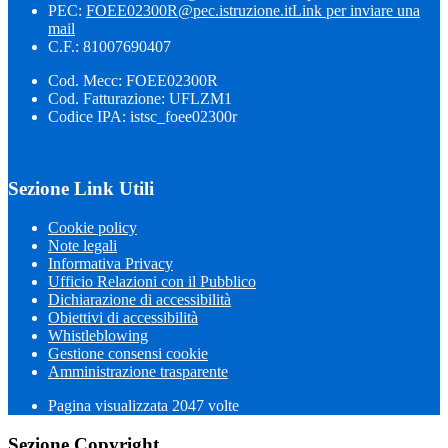
PEC:
FOEE02300R@pec.istruzione.it
Link per inviare una
mail
C.F.: 81007690407
Cod. Mecc: FOEE02300R
Cod. Fatturazione: UFLZM1
Codice IPA: istsc_foee02300r
Sezione Link Utili
Cookie policy
Note legali
Informativa Privacy
Ufficio Relazioni con il Pubblico
Dichiarazione di accessibilità
Obiettivi di accessibilità
Whistleblowing
Gestione consensi cookie
Amministrazione trasparente
Pagina visualizzata
2047
volte
Sezione Copyright