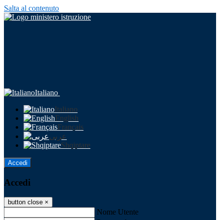
Salta al contenuto
Italiano
Italiano
English
Français
عربى
Shqiptare
Accedi
Accedi
button close
×
Nome Utente