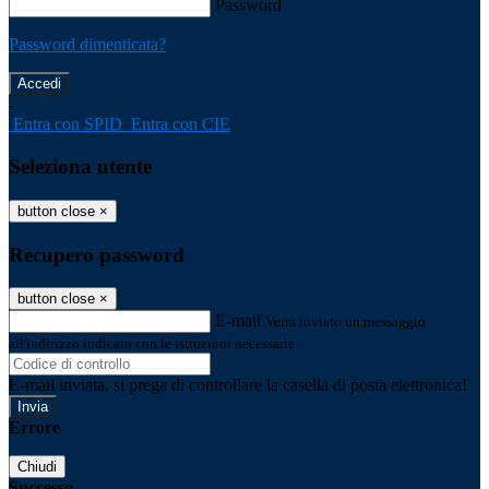
Password
Password dimenticata?
-
Entra con SPID
Entra con CIE
Seleziona utente
button close
×
Recupero password
button close
×
E-mail
Verrà inviato un messaggio
all'indirizzo indicato con le istruzioni necessarie.
E-mail inviata, si prega di controllare la casella di posta elettronica!
Errore
Chiudi
Successo