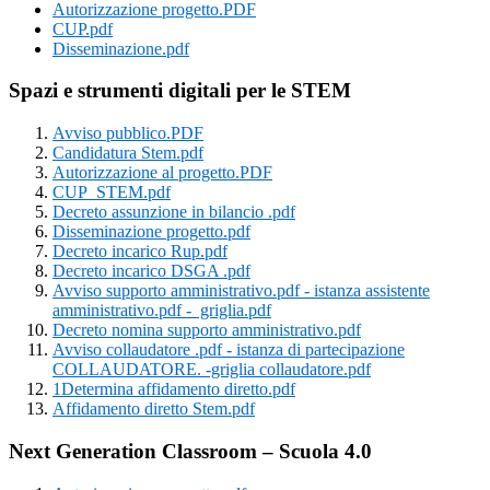
Autorizzazione progetto.PDF
CUP.pdf
Disseminazione.pdf
Spazi e strumenti digitali per le STEM
Avviso pubblico.PDF
Candidatura Stem.pdf
Autorizzazione al progetto.PDF
CUP STEM.pdf
Decreto assunzione in bilancio .pdf
Disseminazione progetto.pdf
Decreto incarico Rup.pdf
Decreto incarico DSGA .pdf
Avviso supporto amministrativo.pdf -
istanza assistente
amministrativo.pdf -
griglia.pdf
Decreto nomina supporto amministrativo.pdf
Avviso collaudatore .pdf -
istanza di partecipazione
COLLAUDATORE.
-griglia collaudatore.pdf
1Determina affidamento diretto.pdf
Affidamento diretto Stem.pdf
Next Generation Classroom – Scuola 4.0