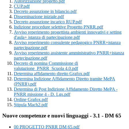
Autorizzazione progetto.pdf
CUP.pdf
Decreto assunzione in bilancio.pdf
Disseminazione iniziale.pdf
Decreto assunzione incarico RUP.pdf
Indizione procedure selettive Progetto PNRR.pdf
Avviso reperimento progettista ambienti innovativi e setting
d'aula+ istanza di partecipazione.pdf
Avviso reperimento consulente pedagogico PNRR+istanza
partecipazione.pdf
Avviso reperimento assistente amministrativo PNRR+istanza
partecipazione.pdf
Decreto di nomina Commissione di
valutazione_PNRR_Scuola 4.0.pdf
Determina affidamento diretto Grafox.pdf
Determina Indizione Affidamento Diretto tramite MePA
(PNRR).pdf
Determina di Post Indizione Affidamento Diretto MePA -
PNRR missione 4 - D. Lgs.pdf
Ordine Grafox.pdf
Stipula Mach2.pdf
Nuove competenze e nuovi linguaggi - 3.1 - DM 65
00 PROGETTO PNRR DM 65.pdf