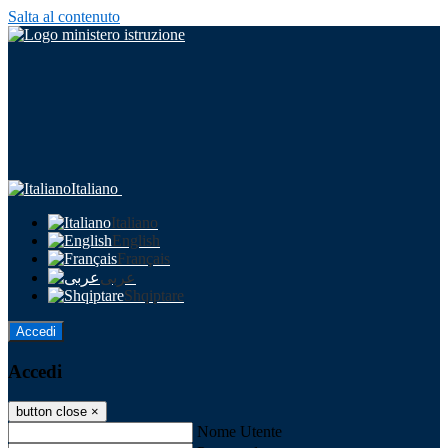
Salta al contenuto
Italiano
Italiano
English
Français
عربى
Shqiptare
Accedi
Accedi
button close
×
Nome Utente