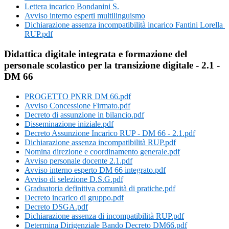
Lettera incarico Bondanini S.
Avviso interno esperti multilinguismo
Dichiarazione assenza incompatibilità incarico Fantini Lorella
RUP.pdf
Didattica digitale integrata e formazione del
personale scolastico per la transizione digitale - 2.1 -
DM 66
PROGETTO PNRR DM 66.pdf
Avviso Concessione Firmato.pdf
Decreto di assunzione in bilancio.pdf
Disseminazione iniziale.pdf
Decreto Assunzione Incarico RUP - DM 66 - 2.1.pdf
Dichiarazione assenza incompatibilità RUP.pdf
Nomina direzione e coordinamento generale.pdf
Avviso personale docente 2.1.pdf
Avviso interno esperto DM 66 integrato.pdf
Avviso di selezione D.S.G.pdf
Graduatoria definitiva comunità di pratiche.pdf
Decreto incarico di gruppo.pdf
Decreto DSGA.pdf
Dichiarazione assenza di incompatibilità RUP.pdf
Determina Dirigenziale Bando Decreto DM66.pdf