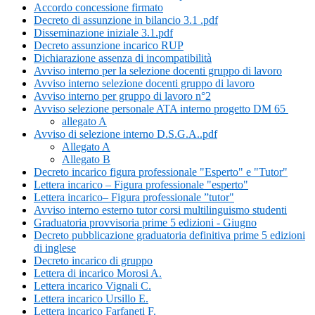
Accordo concessione firmato
Decreto di assunzione in bilancio 3.1 .pdf
Disseminazione iniziale 3.1.pdf
Decreto assunzione incarico RUP
Dichiarazione assenza di incompatibilità
Avviso interno per la selezione docenti gruppo di lavoro
Avviso interno selezione docenti gruppo di lavoro
Avviso interno per gruppo di lavoro n°2
Avviso selezione personale ATA interno progetto DM 65
allegato A
Avviso di selezione interno D.S.G.A..pdf
Allegato A
Allegato B
Decreto incarico figura professionale "Esperto" e "Tutor"
Lettera incarico – Figura professionale "esperto"
Lettera incarico– Figura professionale ”tutor"
Avviso interno esterno tutor corsi multilinguismo studenti
Graduatoria provvisoria prime 5 edizioni - Giugno
Decreto pubblicazione graduatoria definitiva prime 5 edizioni
di inglese
Decreto incarico di gruppo
Lettera di incarico Morosi A.
Lettera incarico Vignali C.
Lettera incarico Ursillo E.
Lettera incarico Farfaneti F.