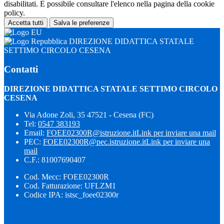
disabilitati. È possibile consultare l'elenco nella pagina della cookie
policy.
Accetta tutti
Salva le preferenze
DIREZIONE DIDATTICA STATALE
SETTIMO CIRCOLO CESENA
Contatti
DIREZIONE DIDATTICA STATALE SETTIMO CIRCOLO
CESENA
Via Adone Zoli, 35 47521 - Cesena (FC)
Tel:
0547 383193
Email:
FOEE02300R@istruzione.it
Link per inviare una mail
PEC:
FOEE02300R@pec.istruzione.it
Link per inviare una
mail
C.F.: 81007690407
Cod. Mecc: FOEE02300R
Cod. Fatturazione: UFLZM1
Codice IPA: istsc_foee02300r