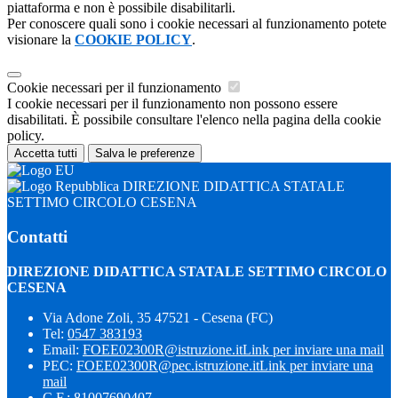
piattaforma e non è possibile disabilitarli.
Per conoscere quali sono i cookie necessari al funzionamento potete
visionare la
COOKIE POLICY
.
Cookie necessari per il funzionamento
I cookie necessari per il funzionamento non possono essere
disabilitati. È possibile consultare l'elenco nella pagina della cookie
policy.
Accetta tutti
Salva le preferenze
DIREZIONE DIDATTICA STATALE
SETTIMO CIRCOLO CESENA
Contatti
DIREZIONE DIDATTICA STATALE SETTIMO CIRCOLO
CESENA
Via Adone Zoli, 35 47521 - Cesena (FC)
Tel:
0547 383193
Email:
FOEE02300R@istruzione.it
Link per inviare una mail
PEC:
FOEE02300R@pec.istruzione.it
Link per inviare una
mail
C.F.: 81007690407