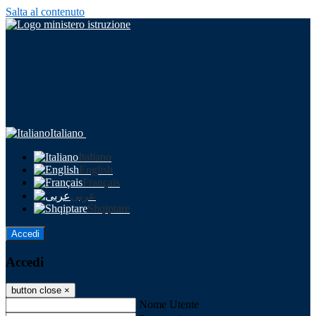
Salta al contenuto
Italiano
Italiano
English
Français
عربى
Shqiptare
Accedi
Accedi
button close
×
Nome Utente