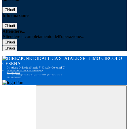
Chiudi
Informazione
Chiudi
Attendere...
Attendere il completamento dell'operazione...
Chiudi
Chiudi
Direzione Didattica Statale 7° Circolo Cesena (FC)
Via Adone Zoli, 35 CAP 47521 - Cesena (FC)
tel: 0547-383193
email: foee02300r@istruzione.it - pec: foee02300r@pec.istruzione.it
C.F. 81007690407