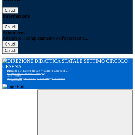
Chiudi
Informazione
Chiudi
Attendere...
Attendere il completamento dell'operazione...
Chiudi
Chiudi
Direzione Didattica Statale 7° Circolo Cesena (FC)
Via Adone Zoli, 35 CAP 47521 - Cesena (FC)
tel: 0547-383193
email: foee02300r@istruzione.it - pec: foee02300r@pec.istruzione.it
C.F. 81007690407