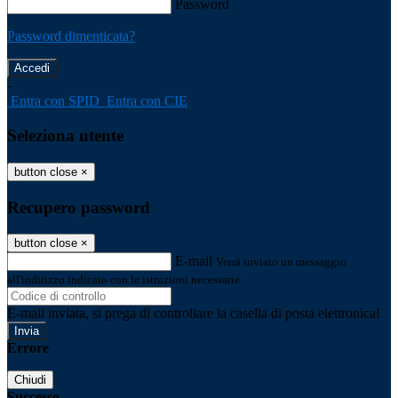
Password
Password dimenticata?
-
Entra con SPID
Entra con CIE
Seleziona utente
button close
×
Recupero password
button close
×
E-mail
Verrà inviato un messaggio
all'indirizzo indicato con le istruzioni necessarie.
E-mail inviata, si prega di controllare la casella di posta elettronica!
Errore
Chiudi
Successo