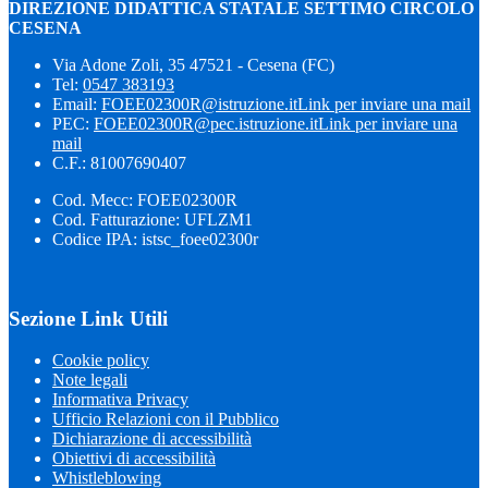
DIREZIONE DIDATTICA STATALE SETTIMO CIRCOLO
CESENA
Via Adone Zoli, 35 47521 - Cesena (FC)
Tel:
0547 383193
Email:
FOEE02300R@istruzione.it
Link per inviare una mail
PEC:
FOEE02300R@pec.istruzione.it
Link per inviare una
mail
C.F.: 81007690407
Cod. Mecc: FOEE02300R
Cod. Fatturazione: UFLZM1
Codice IPA: istsc_foee02300r
Sezione Link Utili
Cookie policy
Note legali
Informativa Privacy
Ufficio Relazioni con il Pubblico
Dichiarazione di accessibilità
Obiettivi di accessibilità
Whistleblowing