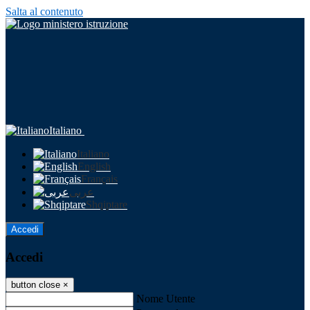
Salta al contenuto
Italiano
Italiano
English
Français
عربى
Shqiptare
Accedi
Accedi
button close
×
Nome Utente