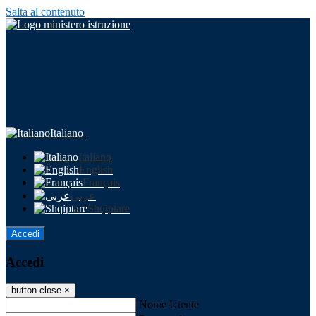
Salta al contenuto
Italiano
Italiano
English
Français
عربى
Shqiptare
Accedi
Accedi
button close
×
Nome Utente