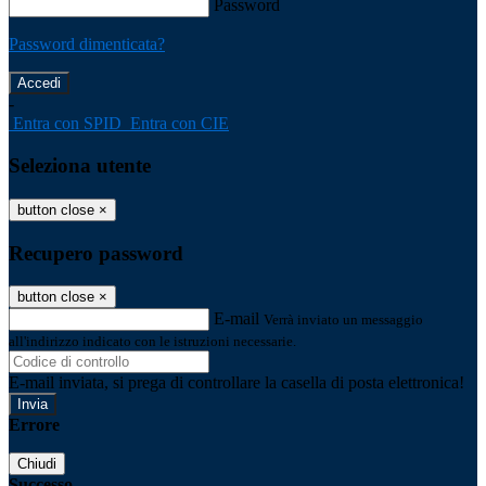
Password
Password dimenticata?
-
Entra con SPID
Entra con CIE
Seleziona utente
button close
×
Recupero password
button close
×
E-mail
Verrà inviato un messaggio
all'indirizzo indicato con le istruzioni necessarie.
E-mail inviata, si prega di controllare la casella di posta elettronica!
Errore
Chiudi
Successo