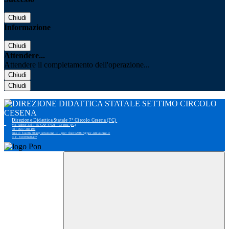
Chiudi
Informazione
Chiudi
Attendere...
Attendere il completamento dell'operazione...
Chiudi
Chiudi
Direzione Didattica Statale 7° Circolo Cesena (FC)
Via Adone Zoli, 35 CAP 47521 - Cesena (FC)
tel: 0547-383193
email: foee02300r@istruzione.it - pec: foee02300r@pec.istruzione.it
C.F. 81007690407