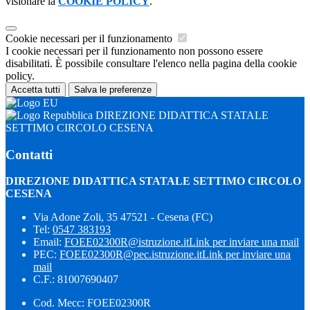
visionare la
COOKIE POLICY
.
Cookie necessari per il funzionamento
I cookie necessari per il funzionamento non possono essere
disabilitati. È possibile consultare l'elenco nella pagina della cookie
policy.
Accetta tutti
Salva le preferenze
DIREZIONE DIDATTICA STATALE
SETTIMO CIRCOLO CESENA
Contatti
DIREZIONE DIDATTICA STATALE SETTIMO CIRCOLO
CESENA
Via Adone Zoli, 35 47521 - Cesena (FC)
Tel:
0547 383193
Email:
FOEE02300R@istruzione.it
Link per inviare una mail
PEC:
FOEE02300R@pec.istruzione.it
Link per inviare una
mail
C.F.: 81007690407
Cod. Mecc: FOEE02300R