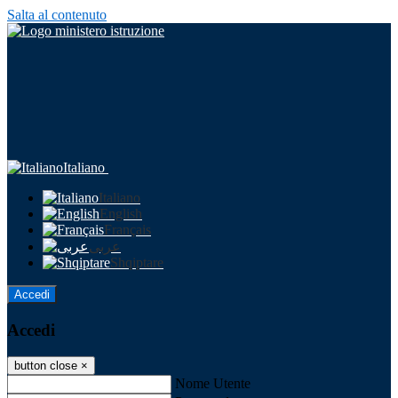
Salta al contenuto
Italiano
Italiano
English
Français
عربى
Shqiptare
Accedi
Accedi
button close
×
Nome Utente