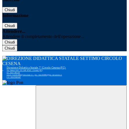
Chiudi
Informazione
Chiudi
Attendere...
Attendere il completamento dell'operazione...
Chiudi
Chiudi
Direzione Didattica Statale 7° Circolo Cesena (FC)
Via Adone Zoli, 35 CAP 47521 - Cesena (FC)
tel: 0547-383193
email: foee02300r@istruzione.it - pec: foee02300r@pec.istruzione.it
C.F. 81007690407