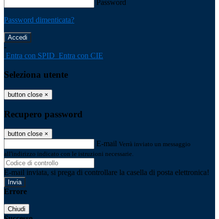
Password
Password dimenticata?
-
Entra con SPID
Entra con CIE
Seleziona utente
button close
×
Recupero password
button close
×
E-mail
Verrà inviato un messaggio
all'indirizzo indicato con le istruzioni necessarie.
E-mail inviata, si prega di controllare la casella di posta elettronica!
Errore
Chiudi
Successo