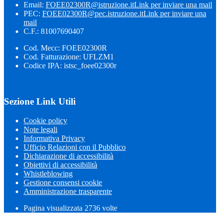
Email:
FOEE02300R@istruzione.it
Link per inviare una mail
PEC:
FOEE02300R@pec.istruzione.it
Link per inviare una
mail
C.F.: 81007690407
Cod. Mecc: FOEE02300R
Cod. Fatturazione: UFLZM1
Codice IPA: istsc_foee02300r
Sezione Link Utili
Cookie policy
Note legali
Informativa Privacy
Ufficio Relazioni con il Pubblico
Dichiarazione di accessibilità
Obiettivi di accessibilità
Whistleblowing
Gestione consensi cookie
Amministrazione trasparente
Pagina visualizzata
2736
volte