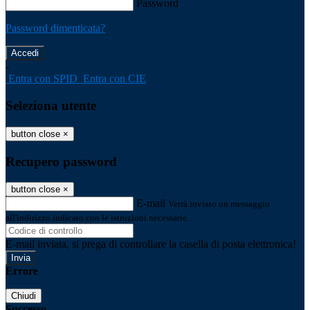
Password
Password dimenticata?
-
Entra con SPID
Entra con CIE
Seleziona utente
button close
×
Recupero password
button close
×
E-mail
Verrà inviato un messaggio
all'indirizzo indicato con le istruzioni necessarie.
E-mail inviata, si prega di controllare la casella di posta elettronica!
Errore
Chiudi
Successo