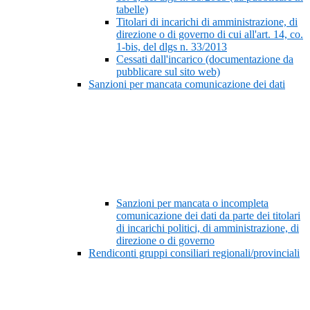
tabelle)
Titolari di incarichi di amministrazione, di
direzione o di governo di cui all'art. 14, co.
1-bis, del dlgs n. 33/2013
Cessati dall'incarico (documentazione da
pubblicare sul sito web)
Sanzioni per mancata comunicazione dei dati
Sanzioni per mancata o incompleta
comunicazione dei dati da parte dei titolari
di incarichi politici, di amministrazione, di
direzione o di governo
Rendiconti gruppi consiliari regionali/provinciali