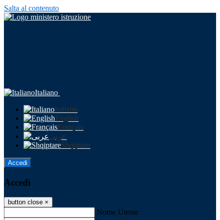
Salta al contenuto
Italiano
Italiano
English
Français
عربى
Shqiptare
Accedi
Accedi
button close
×
Nome Utente