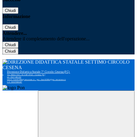
Chiudi
Informazione
Chiudi
Attendere...
Attendere il completamento dell'operazione...
Chiudi
Chiudi
Direzione Didattica Statale 7° Circolo Cesena (FC)
Via Adone Zoli, 35 CAP 47521 - Cesena (FC)
tel: 0547-383193
email: foee02300r@istruzione.it - pec: foee02300r@pec.istruzione.it
C.F. 81007690407