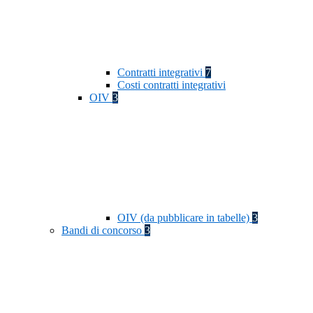
Contratti integrativi
7
Costi contratti integrativi
OIV
3
OIV (da pubblicare in tabelle)
3
Bandi di concorso
3