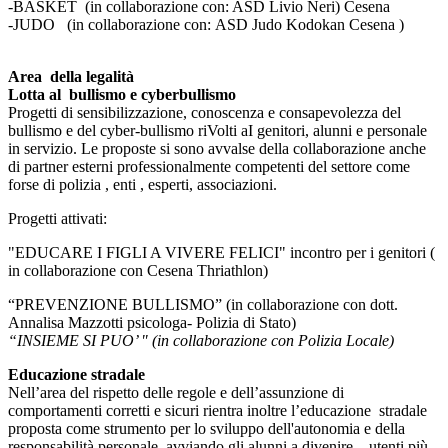
-BASKET (in collaborazione con: ASD Livio Neri) Cesena
-JUDO
(in collaborazione con:
ASD Judo Kodokan Cesena )
Area della legalità
Lotta al bullismo e cyberbullismo
Progetti di sensibilizzazione, conoscenza e consapevolezza del
bullismo e del cyber-bullismo riVolti aI genitori, alunni e personale
in servizio. Le proposte si sono avvalse della collaborazione anche
di partner esterni professionalmente competenti del settore come
forse di polizia , enti , esperti, associazioni.
Progetti attivati:
"EDUCARE I FIGLI A VIVERE FELICI" incontro per i genitori (
in collaborazione con Cesena Thriathlon)
“PREVENZIONE BULLISMO” (in collaborazione con dott.
Annalisa Mazzotti psicologa- Polizia di Stato)
“INSIEME SI PUO’ " (in collaborazione con Polizia Locale)
Educazione stradale
Nell’area del rispetto delle regole e dell’assunzione di
comportamenti corretti e sicuri rientra inoltre l’educazione stradale
proposta come strumento per lo sviluppo dell'autonomia e della
responsabilità personale, avviando gli alunni a divenire utenti più