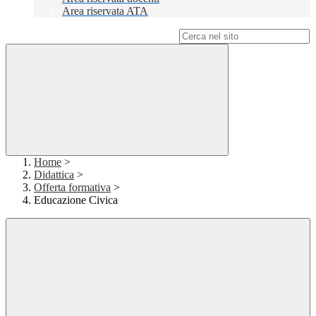
Area riservata ATA
Campo di ricerca per le pagine del sito
Home
>
Didattica
>
Offerta formativa
>
Educazione Civica