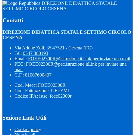
DIREZIONE DIDATTICA STATALE
SETTIMO CIRCOLO CESENA
Contatti
DIREZIONE DIDATTICA STATALE SETTIMO CIRCOLO
CESENA
Via Adone Zoli, 35 47521 - Cesena (FC)
Tel:
0547 383193
Email:
FOEE02300R@istruzione.it
Link per inviare una mail
PEC:
FOEE02300R@pec.istruzione.it
Link per inviare una
mail
C.F.: 81007690407
Cod. Mecc: FOEE02300R
Cod. Fatturazione: UFLZM1
Codice IPA: istsc_foee02300r
Sezione Link Utili
Cookie policy
Note legali