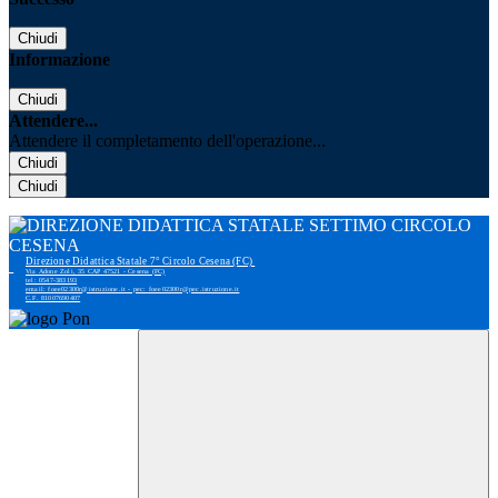
Chiudi
Informazione
Chiudi
Attendere...
Attendere il completamento dell'operazione...
Chiudi
Chiudi
Direzione Didattica Statale 7° Circolo Cesena (FC)
Via Adone Zoli, 35 CAP 47521 - Cesena (FC)
tel: 0547-383193
email: foee02300r@istruzione.it - pec: foee02300r@pec.istruzione.it
C.F. 81007690407