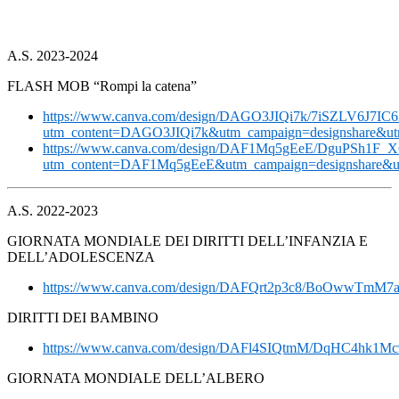
A.S. 2023-2024
FLASH MOB “Rompi la catena”
https://www.canva.com/design/DAGO3JIQi7k/7iSZLV6J7IC
utm_content=DAGO3JIQi7k&utm_campaign=designshare&ut
https://www.canva.com/design/DAF1Mq5gEeE/DguPSh1F_X6
utm_content=DAF1Mq5gEeE&utm_campaign=designshare&ut
A.S. 2022-2023
GIORNATA MONDIALE DEI DIRITTI DELL’INFANZIA E
DELL’ADOLESCENZA
https://www.canva.com/design/DAFQrt2p3c8/BoOwwTmM7a
DIRITTI DEI BAMBINO
https://www.canva.com/design/DAFl4SIQtmM/DqHC4hk1Mc9
GIORNATA MONDIALE DELL’ALBERO