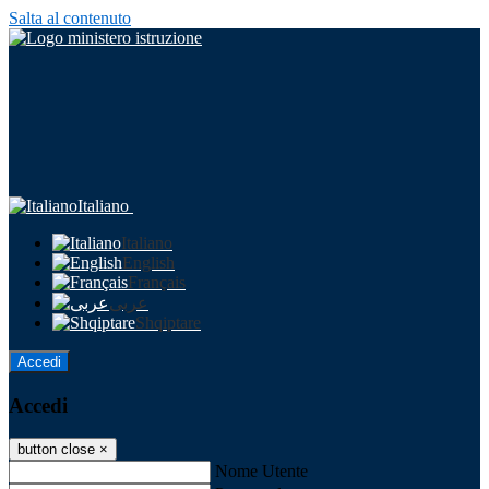
Salta al contenuto
Italiano
Italiano
English
Français
عربى
Shqiptare
Accedi
Accedi
button close
×
Nome Utente