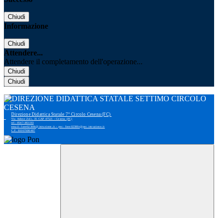
Chiudi
Informazione
Chiudi
Attendere...
Attendere il completamento dell'operazione...
Chiudi
Chiudi
Direzione Didattica Statale 7° Circolo Cesena (FC)
Via Adone Zoli, 35 CAP 47521 - Cesena (FC)
tel: 0547-383193
email: foee02300r@istruzione.it - pec: foee02300r@pec.istruzione.it
C.F. 81007690407