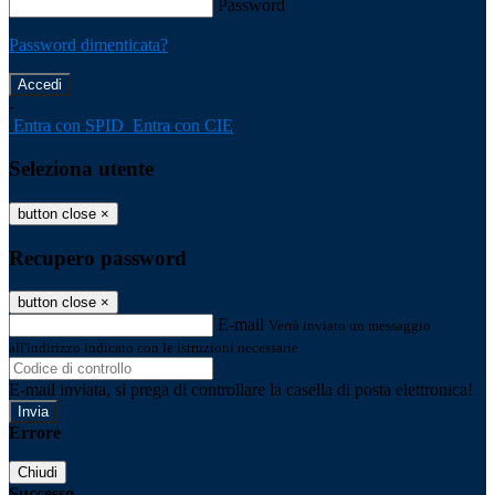
Password
Password dimenticata?
-
Entra con SPID
Entra con CIE
Seleziona utente
button close
×
Recupero password
button close
×
E-mail
Verrà inviato un messaggio
all'indirizzo indicato con le istruzioni necessarie.
E-mail inviata, si prega di controllare la casella di posta elettronica!
Errore
Chiudi
Successo