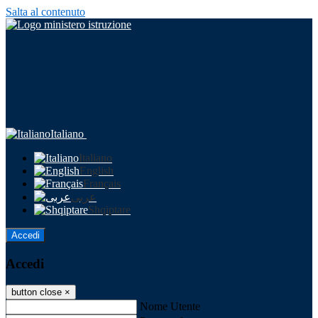
Salta al contenuto
Italiano
Italiano
English
Français
عربى
Shqiptare
Accedi
Accedi
button close
×
Nome Utente