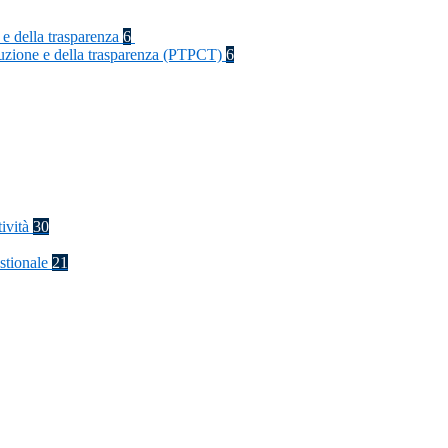
 e della trasparenza
6
rruzione e della trasparenza (PTPCT)
6
tività
30
stionale
21