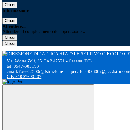
Chiudi
Informazione
Chiudi
Attendere...
Attendere il completamento dell'operazione...
Chiudi
Chiudi
Via Adone Zoli, 35 CAP 47521 - Cesena (FC)
tel: 0547-383193
email: foee02300r@istruzione.it - pec: foee02300r@pec.istruzione
C.F. 81007690407