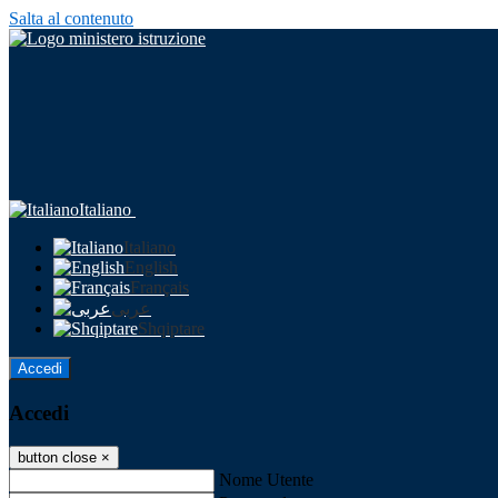
Salta al contenuto
Italiano
Italiano
English
Français
عربى
Shqiptare
Accedi
Accedi
button close
×
Nome Utente