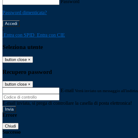
Password
Password dimenticata?
-
Entra con SPID
Entra con CIE
Seleziona utente
button close
×
Recupero password
button close
×
E-mail
Verrà inviato un messaggio all'indirizz
E-mail inviata, si prega di controllare la casella di posta elettronica!
Errore
Chiudi
Successo