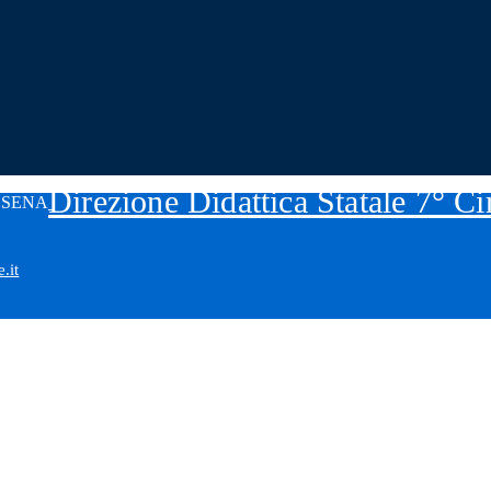
Direzione Didattica Statale 7° C
.it