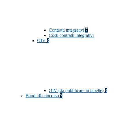
Contratti integrativi
7
Costi contratti integrativi
OIV
3
OIV (da pubblicare in tabelle)
3
Bandi di concorso
3