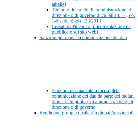
tabelle)
Titolari di incarichi di amministrazione, di
direzione o di governo di cui all'art. 14, co.
1-bis, del dlgs n. 33/2013
Cessati dall'incarico (documentazione da
pubblicare sul sito web)
Sanzioni per mancata comunicazione dei dati
Sanzioni per mancata o incompleta
comunicazione dei dati da parte dei titolari
di incarichi politici, di amministrazione, di
direzione o di governo
Rendiconti gruppi consiliari regionali/provinciali