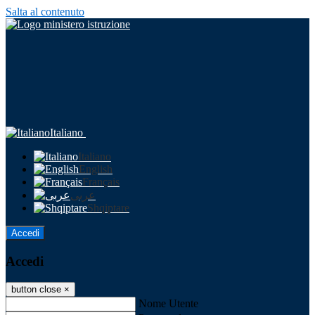
Salta al contenuto
Italiano
Italiano
English
Français
عربى
Shqiptare
Accedi
Accedi
button close
×
Nome Utente