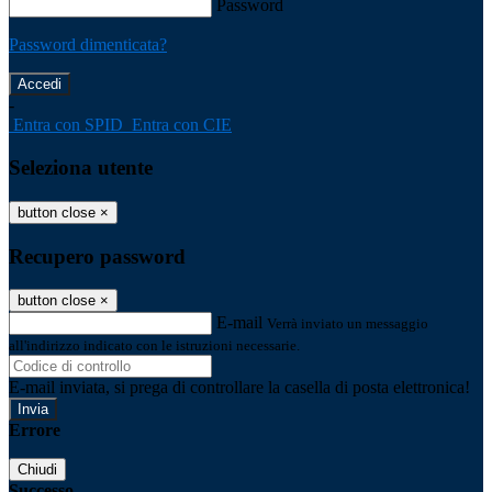
Password
Password dimenticata?
-
Entra con SPID
Entra con CIE
Seleziona utente
button close
×
Recupero password
button close
×
E-mail
Verrà inviato un messaggio
all'indirizzo indicato con le istruzioni necessarie.
E-mail inviata, si prega di controllare la casella di posta elettronica!
Errore
Chiudi
Successo