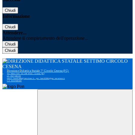
Chiudi
Informazione
Chiudi
Attendere...
Attendere il completamento dell'operazione...
Chiudi
Chiudi
Direzione Didattica Statale 7° Circolo Cesena (FC)
Via Adone Zoli, 35 CAP 47521 - Cesena (FC)
tel: 0547-383193
email: foee02300r@istruzione.it - pec: foee02300r@pec.istruzione.it
C.F. 81007690407