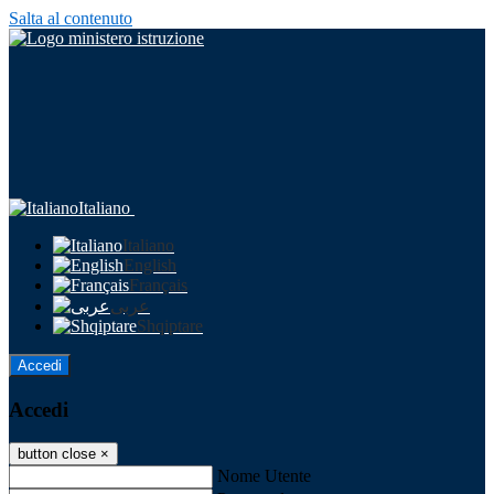
Salta al contenuto
Italiano
Italiano
English
Français
عربى
Shqiptare
Accedi
Accedi
button close
×
Nome Utente