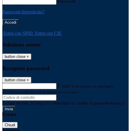
Password
Password dimenticata?
-
Entra con SPID
Entra con CIE
Seleziona utente
button close
×
Recupero password
button close
×
E-mail
Verrà inviato un messaggio
all'indirizzo indicato con le istruzioni necessarie.
E-mail inviata, si prega di controllare la casella di posta elettronica!
Errore
Chiudi
Successo