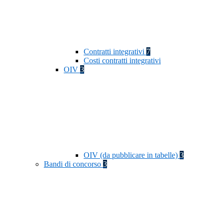
Contratti integrativi
7
Costi contratti integrativi
OIV
3
OIV (da pubblicare in tabelle)
3
Bandi di concorso
3