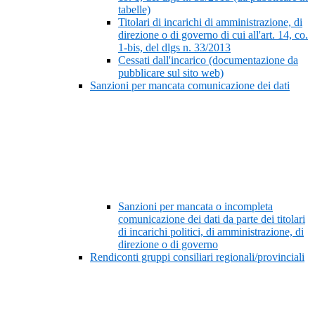
tabelle)
Titolari di incarichi di amministrazione, di
direzione o di governo di cui all'art. 14, co.
1-bis, del dlgs n. 33/2013
Cessati dall'incarico (documentazione da
pubblicare sul sito web)
Sanzioni per mancata comunicazione dei dati
Sanzioni per mancata o incompleta
comunicazione dei dati da parte dei titolari
di incarichi politici, di amministrazione, di
direzione o di governo
Rendiconti gruppi consiliari regionali/provinciali