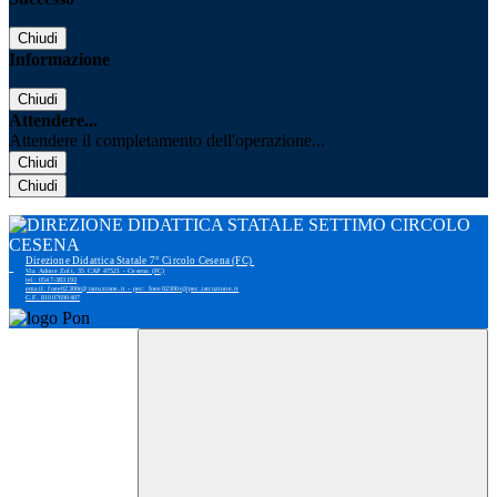
Chiudi
Informazione
Chiudi
Attendere...
Attendere il completamento dell'operazione...
Chiudi
Chiudi
Direzione Didattica Statale 7° Circolo Cesena (FC)
Via Adone Zoli, 35 CAP 47521 - Cesena (FC)
tel: 0547-383193
email: foee02300r@istruzione.it - pec: foee02300r@pec.istruzione.it
C.F. 81007690407