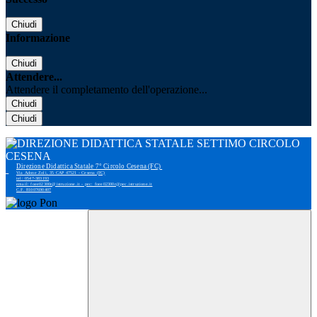
Chiudi
Informazione
Chiudi
Attendere...
Attendere il completamento dell'operazione...
Chiudi
Chiudi
Direzione Didattica Statale 7° Circolo Cesena (FC)
Via Adone Zoli, 35 CAP 47521 - Cesena (FC)
tel: 0547-383193
email: foee02300r@istruzione.it - pec: foee02300r@pec.istruzione.it
C.F. 81007690407