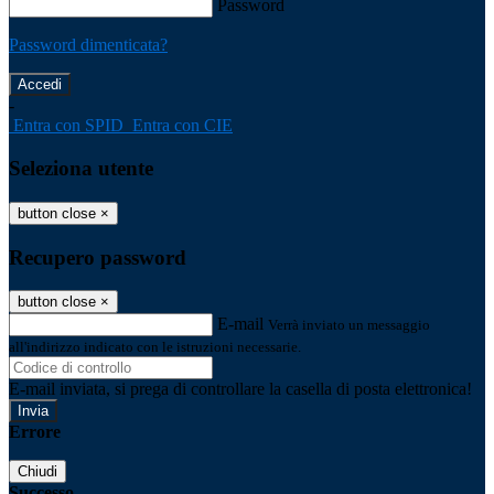
Password
Password dimenticata?
-
Entra con SPID
Entra con CIE
Seleziona utente
button close
×
Recupero password
button close
×
E-mail
Verrà inviato un messaggio
all'indirizzo indicato con le istruzioni necessarie.
E-mail inviata, si prega di controllare la casella di posta elettronica!
Errore
Chiudi
Successo