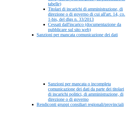
tabelle)
Titolari di incarichi di amministrazione, di
direzione o di governo di cui all'art. 14, co.
1-bis, del dlgs n. 33/2013
Cessati dall'incarico (documentazione da
pubblicare sul sito web)
Sanzioni per mancata comunicazione dei dati
Sanzioni per mancata o incompleta
comunicazione dei dati da parte dei titolari
di incarichi politici, di amministrazione, di
direzione o di governo
Rendiconti gruppi consiliari regionali/provinciali