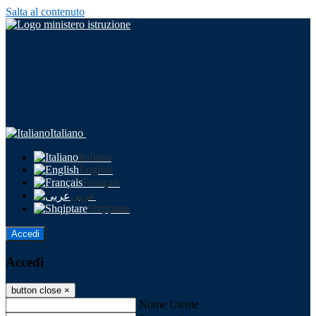
Salta al contenuto
Italiano
Italiano
English
Français
عربى
Shqiptare
Accedi
Accedi
button close
×
Nome Utente