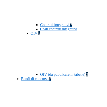
Contratti integrativi
7
Costi contratti integrativi
OIV
3
OIV (da pubblicare in tabelle)
3
Bandi di concorso
3