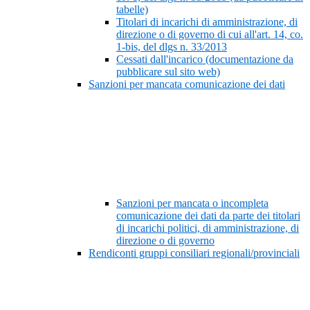
tabelle)
Titolari di incarichi di amministrazione, di
direzione o di governo di cui all'art. 14, co.
1-bis, del dlgs n. 33/2013
Cessati dall'incarico (documentazione da
pubblicare sul sito web)
Sanzioni per mancata comunicazione dei dati
Sanzioni per mancata o incompleta
comunicazione dei dati da parte dei titolari
di incarichi politici, di amministrazione, di
direzione o di governo
Rendiconti gruppi consiliari regionali/provinciali