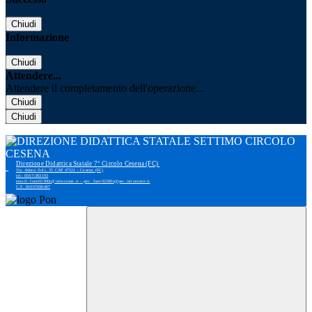
Chiudi
Informazione
Chiudi
Attendere...
Attendere il completamento dell'operazione...
Chiudi
Chiudi
Direzione Didattica Statale 7° Circolo Cesena (FC)
Via Adone Zoli, 35 CAP 47521 - Cesena (FC)
tel: 0547-383193
email: foee02300r@istruzione.it - pec: foee02300r@pec.istruzione.it
C.F. 81007690407