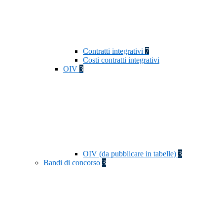
Contratti integrativi
7
Costi contratti integrativi
OIV
3
OIV (da pubblicare in tabelle)
3
Bandi di concorso
3