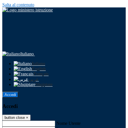
Salta al contenuto
Italiano
Italiano
English
Français
عربى
Shqiptare
Accedi
Accedi
button close
×
Nome Utente