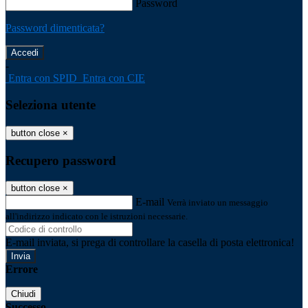
Password
Password dimenticata?
-
Entra con SPID
Entra con CIE
Seleziona utente
button close
×
Recupero password
button close
×
E-mail
Verrà inviato un messaggio
all'indirizzo indicato con le istruzioni necessarie.
E-mail inviata, si prega di controllare la casella di posta elettronica!
Errore
Chiudi
Successo