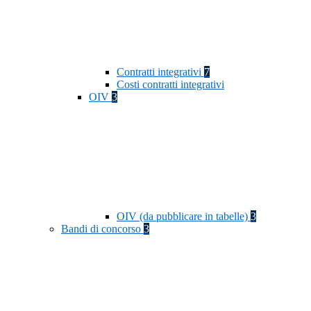
Contratti integrativi
7
Costi contratti integrativi
OIV
3
OIV (da pubblicare in tabelle)
3
Bandi di concorso
3