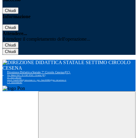
Chiudi
Informazione
Chiudi
Attendere...
Attendere il completamento dell'operazione...
Chiudi
Chiudi
Direzione Didattica Statale 7° Circolo Cesena (FC)
Via Adone Zoli, 35 CAP 47521 - Cesena (FC)
tel: 0547-383193
email: foee02300r@istruzione.it - pec: foee02300r@pec.istruzione.it
C.F. 81007690407