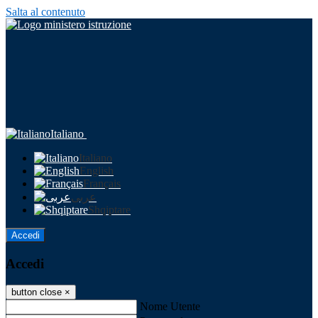
Salta al contenuto
Italiano
Italiano
English
Français
عربى
Shqiptare
Accedi
Accedi
button close
×
Nome Utente