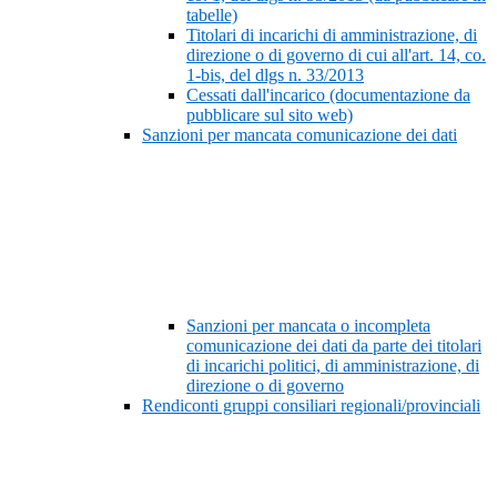
tabelle)
Titolari di incarichi di amministrazione, di
direzione o di governo di cui all'art. 14, co.
1-bis, del dlgs n. 33/2013
Cessati dall'incarico (documentazione da
pubblicare sul sito web)
Sanzioni per mancata comunicazione dei dati
Sanzioni per mancata o incompleta
comunicazione dei dati da parte dei titolari
di incarichi politici, di amministrazione, di
direzione o di governo
Rendiconti gruppi consiliari regionali/provinciali