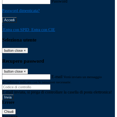
Password
Password dimenticata?
-
Entra con SPID
Entra con CIE
Seleziona utente
button close
×
Recupero password
button close
×
E-mail
Verrà inviato un messaggio
all'indirizzo indicato con le istruzioni necessarie.
E-mail inviata, si prega di controllare la casella di posta elettronica!
Errore
Chiudi
Successo