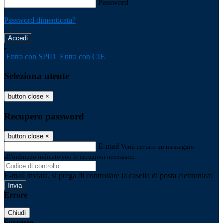
Password
Password dimenticata?
-
Entra con SPID
Entra con CIE
Seleziona utente
button close
×
Recupero password
button close
×
E-mail
Verrà inviato un messaggio
all'indirizzo indicato con le istruzioni necessarie.
E-mail inviata, si prega di controllare la casella di posta elettronica!
Errore
Chiudi
Successo