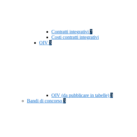
Contratti integrativi
7
Costi contratti integrativi
OIV
3
OIV (da pubblicare in tabelle)
3
Bandi di concorso
3