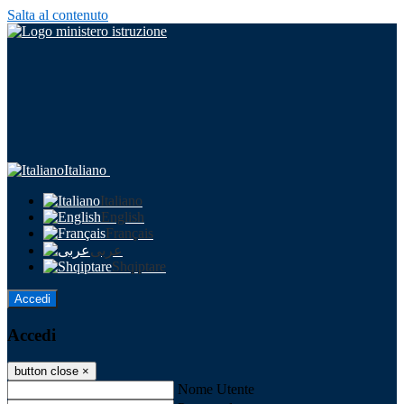
Salta al contenuto
Italiano
Italiano
English
Français
عربى
Shqiptare
Accedi
Accedi
button close
×
Nome Utente