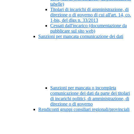
tabelle)
Titolari di incarichi di amministrazione, di
direzione o di governo di cui all'art. 14, co.
1-bis, del dlgs n. 33/2013
Cessati dall'incarico (documentazione da
pubblicare sul sito web)
Sanzioni per mancata comunicazione dei dati
Sanzioni per mancata o incompleta
comunicazione dei dati da parte dei titolari
di incarichi politici, di amministrazione, di
direzione o di governo
Rendiconti gruppi consiliari regionali/provinciali