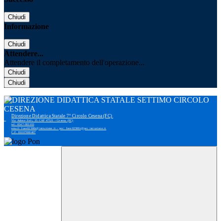
Chiudi
Informazione
Chiudi
Attendere...
Attendere il completamento dell'operazione...
Chiudi
Chiudi
Direzione Didattica Statale 7° Circolo Cesena (FC)
Via Adone Zoli, 35 CAP 47521 - Cesena (FC)
tel: 0547-383193
email: foee02300r@istruzione.it - pec: foee02300r@pec.istruzione.it
C.F. 81007690407