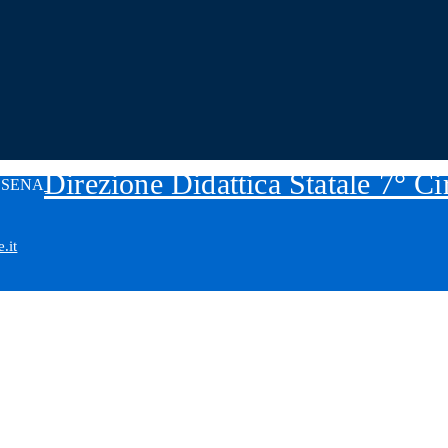
Direzione Didattica Statale 7° C
.it