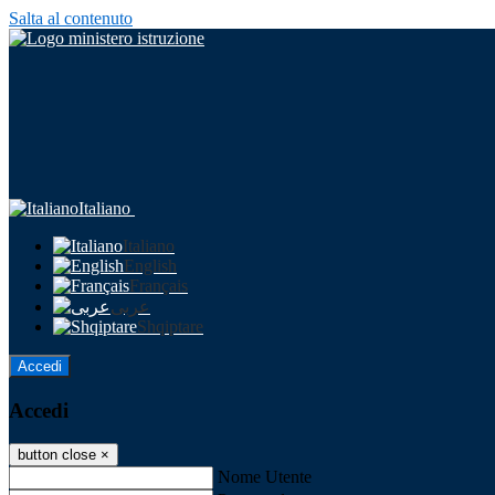
Salta al contenuto
Italiano
Italiano
English
Français
عربى
Shqiptare
Accedi
Accedi
button close
×
Nome Utente