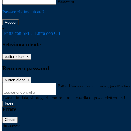
Password
Password dimenticata?
-
Entra con SPID
Entra con CIE
Seleziona utente
button close
×
Recupero password
button close
×
E-mail
Verrà inviato un messaggio all'indirizz
E-mail inviata, si prega di controllare la casella di posta elettronica!
Errore
Chiudi
Successo