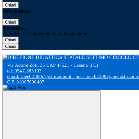
Chiudi
Informazione
Chiudi
Attendere...
Attendere il completamento dell'operazione...
Chiudi
Chiudi
Via Adone Zoli, 35 CAP 47521 - Cesena (FC)
tel: 0547-383193
email: foee02300r@istruzione.it - pec: foee02300r@pec.istruzione
C.F. 81007690407