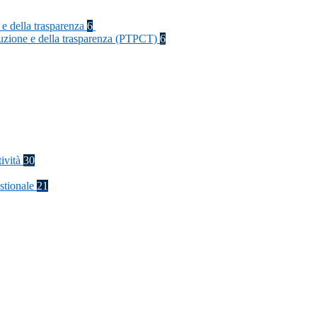
 e della trasparenza
6
rruzione e della trasparenza (PTPCT)
6
tività
30
stionale
21