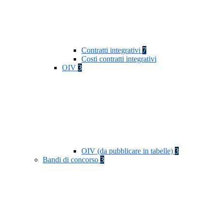
Contratti integrativi
7
Costi contratti integrativi
OIV
3
OIV (da pubblicare in tabelle)
3
Bandi di concorso
3