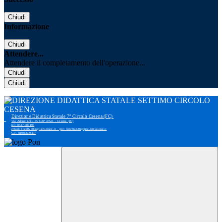
Chiudi
Informazione
Chiudi
Attendere...
Attendere il completamento dell'operazione...
Chiudi
Chiudi
Direzione Didattica Statale 7° Circolo Cesena (FC)
Via Adone Zoli, 35 CAP 47521 - Cesena (FC)
tel: 0547-383193
email: foee02300r@istruzione.it - pec: foee02300r@pec.istruzione.it
C.F. 81007690407