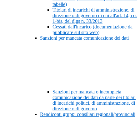
tabelle)
Titolari di incarichi di amministrazione, di
direzione o di governo di cui all'art. 14, co.
1-bis, del dlgs n. 33/2013
Cessati dall'incarico (documentazione da
pubblicare sul sito web)
Sanzioni per mancata comunicazione dei dati
Sanzioni per mancata o incompleta
comunicazione dei dati da parte dei titolari
di incarichi politici, di amministrazione, di
direzione o di governo
Rendiconti gruppi consiliari regionali/provinciali