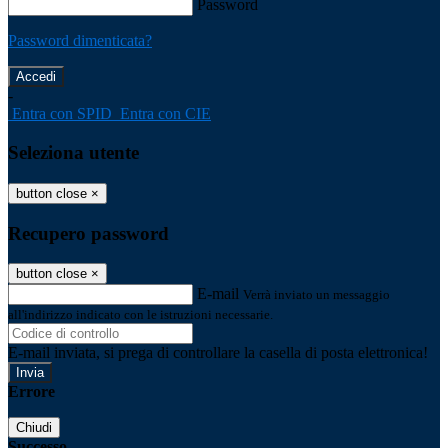
Password
Password dimenticata?
-
Entra con SPID
Entra con CIE
Seleziona utente
button close
×
Recupero password
button close
×
E-mail
Verrà inviato un messaggio
all'indirizzo indicato con le istruzioni necessarie.
E-mail inviata, si prega di controllare la casella di posta elettronica!
Errore
Chiudi
Successo