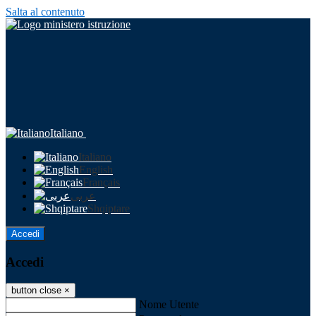
Salta al contenuto
Italiano
Italiano
English
Français
عربى
Shqiptare
Accedi
Accedi
button close
×
Nome Utente