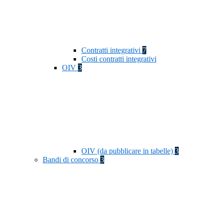
Contratti integrativi
7
Costi contratti integrativi
OIV
3
OIV (da pubblicare in tabelle)
3
Bandi di concorso
3