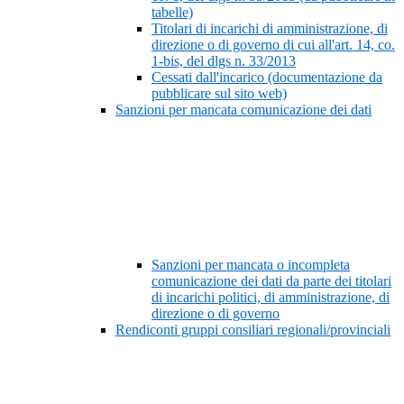
tabelle)
Titolari di incarichi di amministrazione, di
direzione o di governo di cui all'art. 14, co.
1-bis, del dlgs n. 33/2013
Cessati dall'incarico (documentazione da
pubblicare sul sito web)
Sanzioni per mancata comunicazione dei dati
Sanzioni per mancata o incompleta
comunicazione dei dati da parte dei titolari
di incarichi politici, di amministrazione, di
direzione o di governo
Rendiconti gruppi consiliari regionali/provinciali