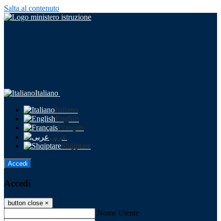
Salta al contenuto
Italiano
Italiano
English
Français
عربى
Shqiptare
Accedi
Accedi
button close
×
Nome Utente