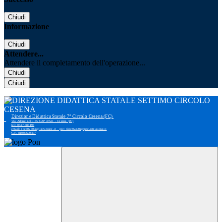
Chiudi
Informazione
Chiudi
Attendere...
Attendere il completamento dell'operazione...
Chiudi
Chiudi
Direzione Didattica Statale 7° Circolo Cesena (FC)
Via Adone Zoli, 35 CAP 47521 - Cesena (FC)
tel: 0547-383193
email: foee02300r@istruzione.it - pec: foee02300r@pec.istruzione.it
C.F. 81007690407