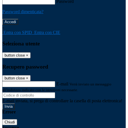
Password
Password dimenticata?
-
Entra con SPID
Entra con CIE
Seleziona utente
button close
×
Recupero password
button close
×
E-mail
Verrà inviato un messaggio
all'indirizzo indicato con le istruzioni necessarie.
E-mail inviata, si prega di controllare la casella di posta elettronica!
Errore
Chiudi
Successo