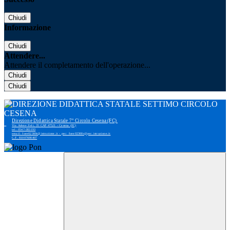
Chiudi
Informazione
Chiudi
Attendere...
Attendere il completamento dell'operazione...
Chiudi
Chiudi
Direzione Didattica Statale 7° Circolo Cesena (FC)
Via Adone Zoli, 35 CAP 47521 - Cesena (FC)
tel: 0547-383193
email: foee02300r@istruzione.it - pec: foee02300r@pec.istruzione.it
C.F. 81007690407