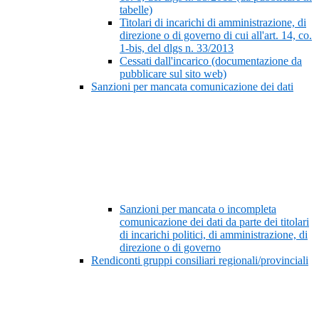
tabelle)
Titolari di incarichi di amministrazione, di
direzione o di governo di cui all'art. 14, co.
1-bis, del dlgs n. 33/2013
Cessati dall'incarico (documentazione da
pubblicare sul sito web)
Sanzioni per mancata comunicazione dei dati
Sanzioni per mancata o incompleta
comunicazione dei dati da parte dei titolari
di incarichi politici, di amministrazione, di
direzione o di governo
Rendiconti gruppi consiliari regionali/provinciali