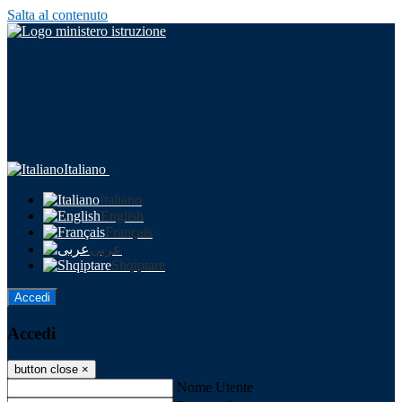
Salta al contenuto
Italiano
Italiano
English
Français
عربى
Shqiptare
Accedi
Accedi
button close
×
Nome Utente