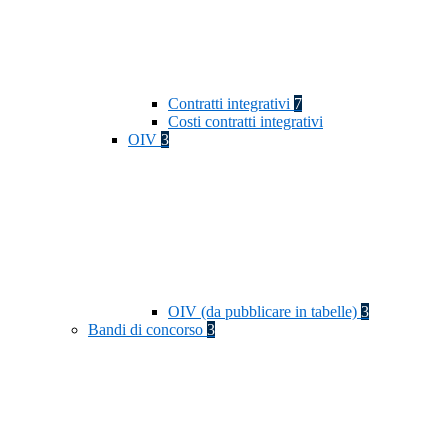
Contratti integrativi
7
Costi contratti integrativi
OIV
3
OIV (da pubblicare in tabelle)
3
Bandi di concorso
3