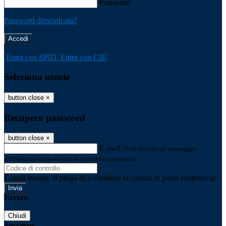
Password
Password dimenticata?
-
Entra con SPID
Entra con CIE
Seleziona utente
button close
×
Recupero password
button close
×
E-mail
Verrà inviato un messaggio
all'indirizzo indicato con le istruzioni necessarie.
E-mail inviata, si prega di controllare la casella di posta elettronica!
Errore
Chiudi
Successo